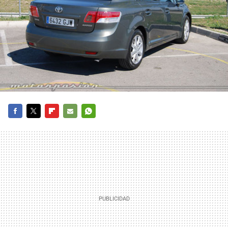
FACEBOOK
TWITTER
FLIPBOARD
E-
WHATSAPP
MAIL