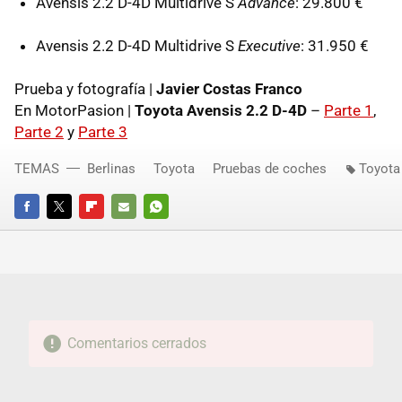
Avensis 2.2 D-4D Multidrive S
Advance
: 29.800 €
Avensis 2.2 D-4D Multidrive S
Executive
: 31.950 €
Prueba y fotografía |
Javier Costas Franco
En MotorPasion |
Toyota Avensis 2.2 D-4D
–
Parte 1
,
Parte 2
y
Parte 3
TEMAS
Berlinas
Toyota
Pruebas de coches
Toyota
FACEBOOK
TWITTER
FLIPBOARD
E-
WHATSAPP
MAIL
Comentarios cerrados