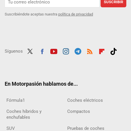
SUSCRIBIR
Suscribiéndote aceptas nuestra
política de privacidad
Síguenos
Twit
Fac
Yout
Inst
Tele
RSS
Flip
Tikt
ter
ebo
ube
agra
gra
boar
ok
ok
m
m
d
En Motorpasión hablamos de...
Fórmula1
Coches eléctricos
Coches híbridos y
Compactos
enchufables
SUV
Pruebas de coches