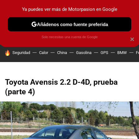
Ya puedes ver más de Motorpasion en Google
PRUEBAS
COCHES ELÉCTRICOS
OBSERVATORIO
F1
Añádenos como fuente preferida
Solo necesitas una cuenta de Google
×
HOY SE HABLA DE
Seguridad
Calor
China
Gasolina
GPS
BMW
F
Toyota Avensis 2.2 D-4D, prueba
(parte 4)