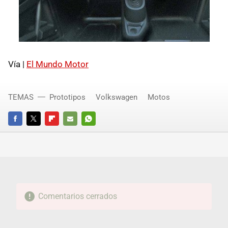
Vía |
El Mundo Motor
TEMAS
Prototipos
Volkswagen
Motos
FACEBOOK
TWITTER
FLIPBOARD
E-
WHATSAPP
MAIL
Comentarios cerrados