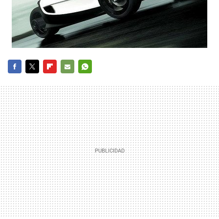
FACEBOOK
TWITTER
FLIPBOARD
E-
WHATSAPP
MAIL