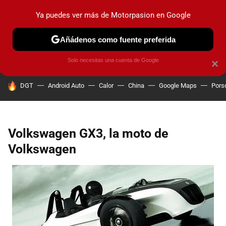
Ya puedes ver más de Motorpasion en Google
PRUEBAS
COCHES ELÉCTRICOS
OBSERVATORIO
F1
Añádenos como fuente preferida
Solo necesitas una cuenta de Google
×
HOY SE HABLA DE
DGT
Android Auto
Calor
China
Google Maps
Pors
Volkswagen GX3, la moto de
Volkswagen