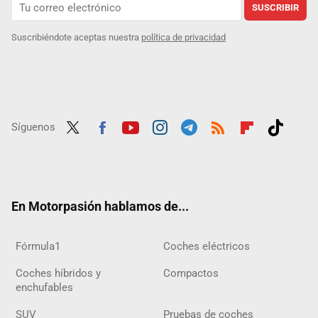
SUSCRIBIR
Suscribiéndote aceptas nuestra
política de privacidad
Síguenos
Twit
Fac
Yout
Inst
Tele
RSS
Flip
Tikt
ter
ebo
ube
agra
gra
boar
ok
ok
m
m
d
En Motorpasión hablamos de...
Fórmula1
Coches eléctricos
Coches híbridos y
Compactos
enchufables
SUV
Pruebas de coches