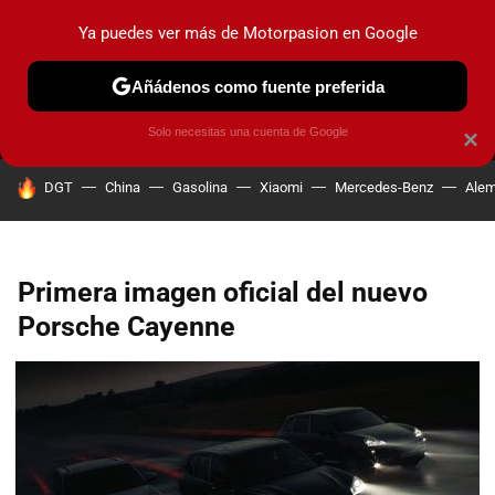
Ya puedes ver más de Motorpasion en Google
MENÚ
NUEVO
Añádenos como fuente preferida
PRUEBAS
COCHES ELÉCTRICOS
OBSERVATORIO
F1
Solo necesitas una cuenta de Google
×
HOY SE HABLA DE
DGT
China
Gasolina
Xiaomi
Mercedes-Benz
Alem
Primera imagen oficial del nuevo
Porsche Cayenne