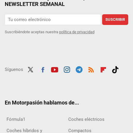
NEWSLETTER SEMANAL
SUSCRIBIR
Suscribiéndote aceptas nuestra
política de privacidad
Síguenos
Twit
Fac
Yout
Inst
Tele
RSS
Flip
Tikt
ter
ebo
ube
agra
gra
boar
ok
ok
m
m
d
En Motorpasión hablamos de...
Fórmula1
Coches eléctricos
Coches híbridos y
Compactos