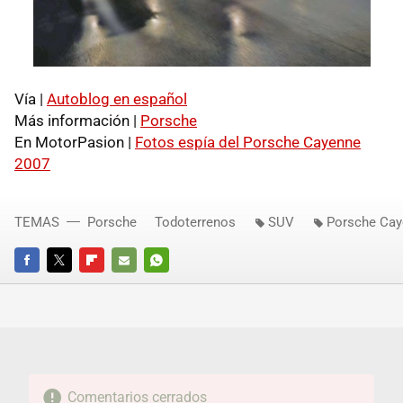
Vía |
Autoblog en español
Más información |
Porsche
En MotorPasion |
Fotos espía del Porsche Cayenne
2007
TEMAS
Porsche
Todoterrenos
SUV
Porsche Ca
FACEBOOK
TWITTER
FLIPBOARD
E-
WHATSAPP
MAIL
Comentarios cerrados