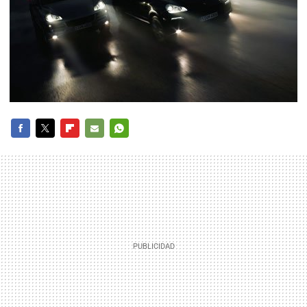
FACEBOOK
TWITTER
FLIPBOARD
E-
WHATSAPP
MAIL