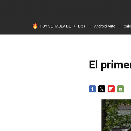
HOY SE HABLA DE
DGT
Android Auto
Calo
El prime
FACEBOOK
TWITTER
FLIPBOARD
E-
MAIL