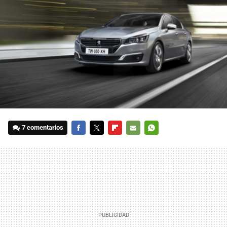
7 comentarios
FACEBOOK
TWITTER
FLIPBOARD
E-
WHATSAPP
MAIL