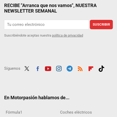
RECIBE "Arranca que nos vamos", NUESTRA
NEWSLETTER SEMANAL
SUSCRIBIR
Suscribiéndote aceptas nuestra
política de privacidad
Síguenos
Twit
Fac
Yout
Inst
Tele
RSS
Flip
Tikt
ter
ebo
ube
agra
gra
boar
ok
ok
m
m
d
En Motorpasión hablamos de...
Fórmula1
Coches eléctricos