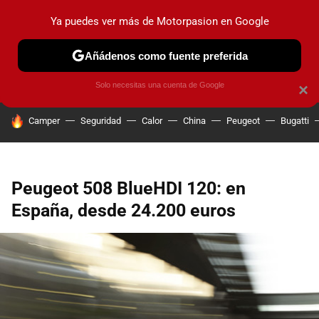
Ya puedes ver más de Motorpasion en Google
PRUEBAS
COCHES ELÉCTRICOS
OBSERVATORIO
F1
Añádenos como fuente preferida
Solo necesitas una cuenta de Google
×
HOY SE HABLA DE
Camper
Seguridad
Calor
China
Peugeot
Bugatti
Peugeot 508 BlueHDI 120: en
España, desde 24.200 euros