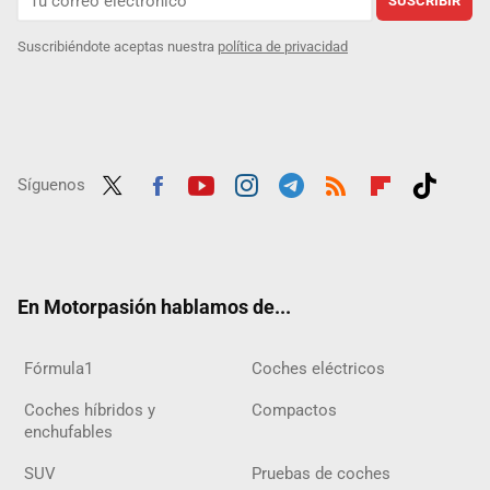
SUSCRIBIR
Suscribiéndote aceptas nuestra
política de privacidad
Síguenos
Twit
Fac
Yout
Inst
Tele
RSS
Flip
Tikt
ter
ebo
ube
agra
gra
boar
ok
ok
m
m
d
En Motorpasión hablamos de...
Fórmula1
Coches eléctricos
Coches híbridos y
Compactos
enchufables
SUV
Pruebas de coches