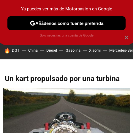
Ya puedes ver más de Motorpasion en Google
PRUEBAS
COCHES ELÉCTRICOS
OBSERVATORIO
F1
Añádenos como fuente preferida
Solo necesitas una cuenta de Google
×
HOY SE HABLA DE
DGT
China
Diésel
Gasolina
Xiaomi
Mercedes-Be
Un kart propulsado por una turbina