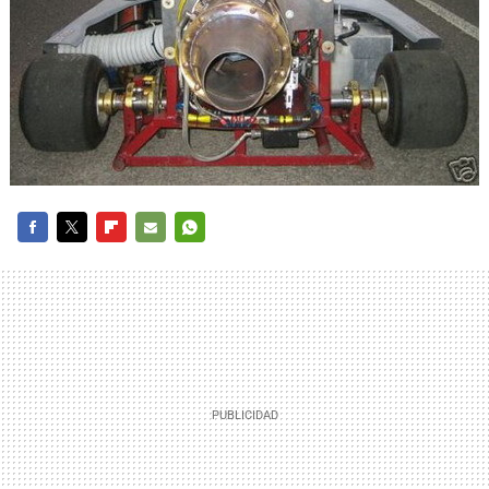
FACEBOOK
TWITTER
FLIPBOARD
E-
WHATSAPP
MAIL