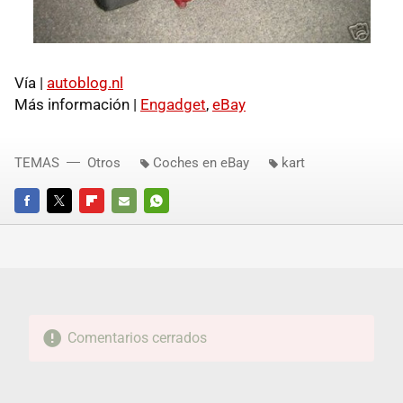
Vía |
autoblog.nl
Más información |
Engadget
,
eBay
TEMAS
Otros
Coches en eBay
kart
FACEBOOK
TWITTER
FLIPBOARD
E-
WHATSAPP
MAIL
Comentarios cerrados