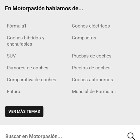
ok
m
m
d
En Motorpasión hablamos de...
Fórmula1
Coches eléctricos
Coches híbridos y
Compactos
enchufables
SUV
Pruebas de coches
Rumores de coches
Precios de coches
Comparativa de coches
Coches autónomos
Futuro
Mundial de Fórmula 1
VER MÁS TEMAS