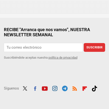
RECIBE "Arranca que nos vamos", NUESTRA
NEWSLETTER SEMANAL
SUSCRIBIR
Suscribiéndote aceptas nuestra
política de privacidad
Síguenos
Twit
Fac
Yout
Inst
Tele
RSS
Flip
Tikt
ter
ebo
ube
agra
gra
boar
ok