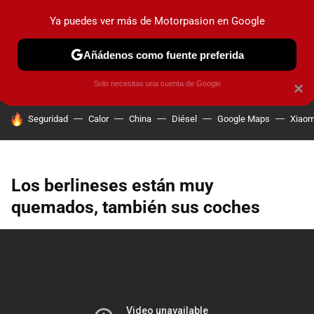
Ya puedes ver más de Motorpasion en Google
PRUEBAS
COCHES ELÉCTRICOS
OBSERVATORIO
F1
Añádenos como fuente preferida
Solo necesitas una cuenta de Google
×
HOY SE HABLA DE
Seguridad
Calor
China
Diésel
Google Maps
Xiaom
Los berlineses están muy
quemados, también sus coches