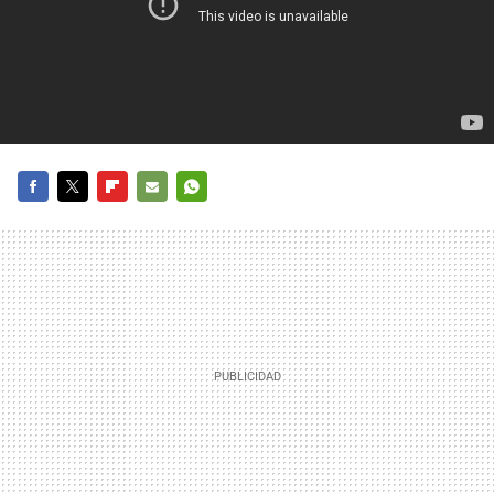
FACEBOOK
TWITTER
FLIPBOARD
E-
WHATSAPP
MAIL