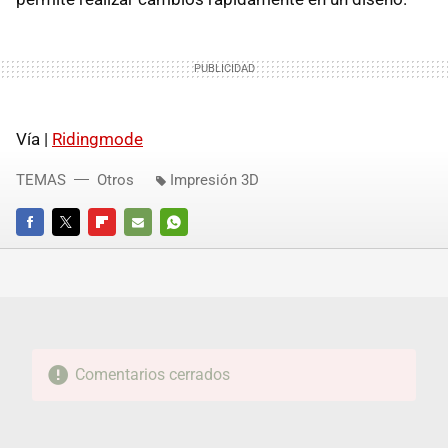
Vía |
Ridingmode
TEMAS
Otros
Impresión 3D
FACEBOOK
TWITTER
FLIPBOARD
E-
WHATSAPP
MAIL
Comentarios cerrados