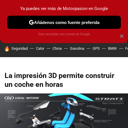
Ya puedes ver más de Motorpasion en Google
MENÚ
NUEVO
Añádenos como fuente preferida
PRUEBAS
COCHES ELÉCTRICOS
OBSERVATORIO
F1
Solo necesitas una cuenta de Google
×
HOY SE HABLA DE
Seguridad
Calor
China
Gasolina
GPS
BMW
F
La impresión 3D permite construir
un coche en horas