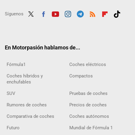
Síguenos
Twit
Fac
Yout
Inst
Tele
RSS
Flip
Tikt
ter
ebo
ube
agra
gra
boar
ok
ok
m
m
d
En Motorpasión hablamos de...
Fórmula1
Coches eléctricos
Coches híbridos y
Compactos
enchufables
SUV
Pruebas de coches
Rumores de coches
Precios de coches
Comparativa de coches
Coches autónomos
Futuro
Mundial de Fórmula 1