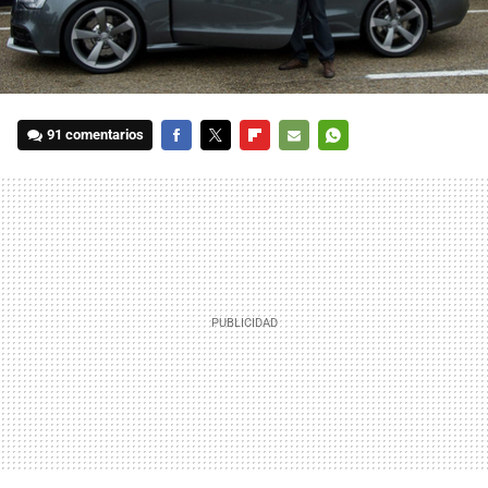
91 comentarios
FACEBOOK
TWITTER
FLIPBOARD
E-
WHATSAPP
MAIL