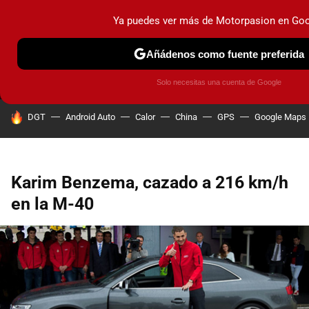
Ya puedes ver más de Motorpasion en Go
MENÚ
NUEVO
Añádenos como fuente preferida
PRUEBAS
COCHES ELÉCTRICOS
OBSERVATORIO
F1
Solo necesitas una cuenta de Google
HOY SE HABLA DE
DGT
Android Auto
Calor
China
GPS
Google Maps
Karim Benzema, cazado a 216 km/h
en la M-40