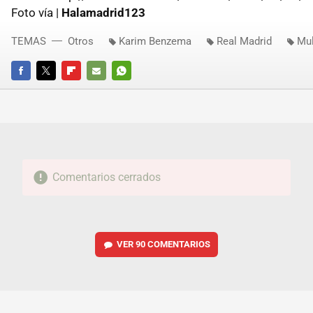
Foto vía |
Halamadrid123
TEMAS
Otros
Karim Benzema
Real Madrid
Mul
FACEBOOK
TWITTER
FLIPBOARD
E-
WHATSAPP
MAIL
Comentarios cerrados
VER
90 COMENTARIOS