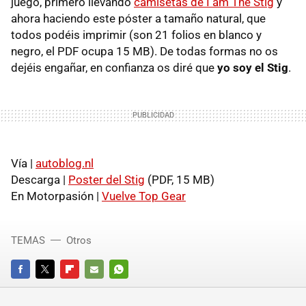
juego, primero llevando
camisetas de I am The Stig
y
ahora haciendo este póster a tamaño natural, que
todos podéis imprimir (son 21 folios en blanco y
negro, el PDF ocupa 15 MB). De todas formas no os
dejéis engañar, en confianza os diré que
yo soy el Stig
.
Vía |
autoblog.nl
Descarga |
Poster del Stig
(PDF, 15 MB)
En Motorpasión |
Vuelve Top Gear
TEMAS
Otros
FACEBOOK
TWITTER
FLIPBOARD
E-
WHATSAPP