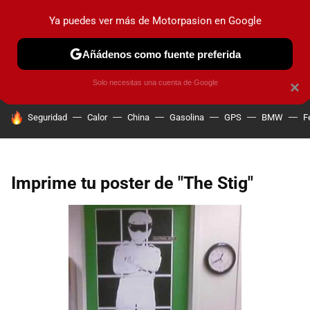
Ya puedes ver más de Motorpasion en Google
PRUEBAS
COCHES ELÉCTRICOS
OBSERVATORIO
F1
Añádenos como fuente preferida
Solo necesitas una cuenta de Google
×
HOY SE HABLA DE
Seguridad
Calor
China
Gasolina
GPS
BMW
F
Imprime tu poster de "The Stig"