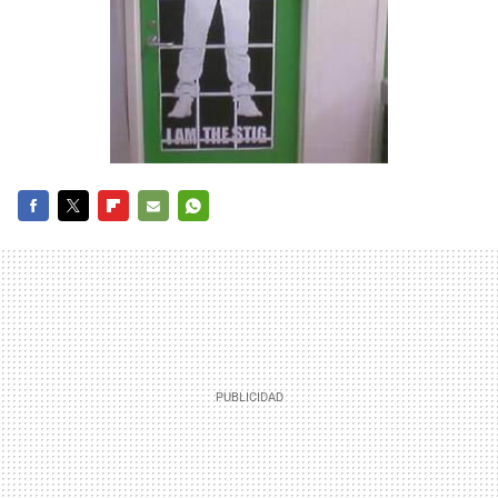
FACEBOOK
TWITTER
FLIPBOARD
E-
WHATSAPP
MAIL