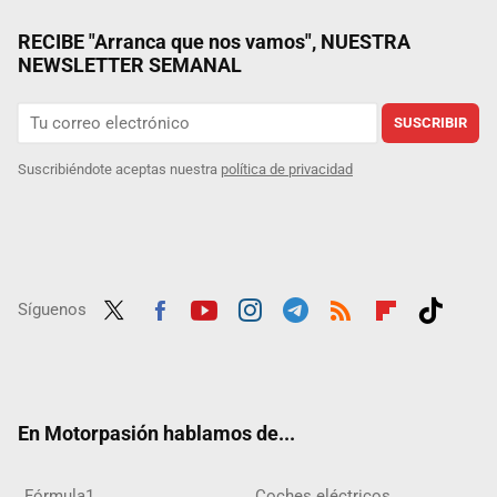
RECIBE "Arranca que nos vamos", NUESTRA
NEWSLETTER SEMANAL
SUSCRIBIR
Suscribiéndote aceptas nuestra
política de privacidad
Síguenos
Twit
Fac
Yout
Inst
Tele
RSS
Flip
Tikt
ter
ebo
ube
agra
gra
boar
ok
ok
m
m
d
En Motorpasión hablamos de...
Fórmula1
Coches eléctricos