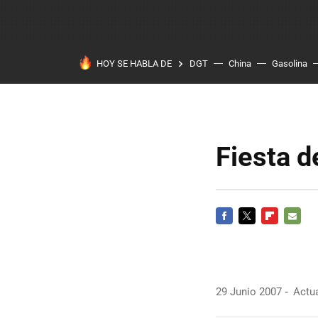
HOY SE HABLA DE
DGT
China
Gasolina
Fiesta d
FACEBOOK
TWITTER
FLIPBOARD
E-
MAIL
29 Junio 2007
Actua