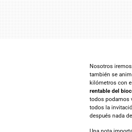
Nosotros iremos
también se anime
kilómetros con e
rentable del bio
todos podamos ve
todos la invitaci
después nada de
Una nota importa