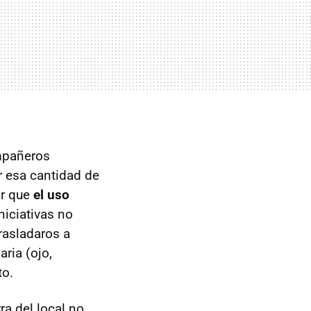
mpañeros
r esa cantidad de
ar que
el uso
niciativas no
rasladaros a
ria (ojo,
to.
a del local no