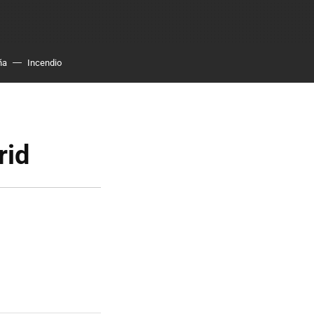
ña
Incendio
rid