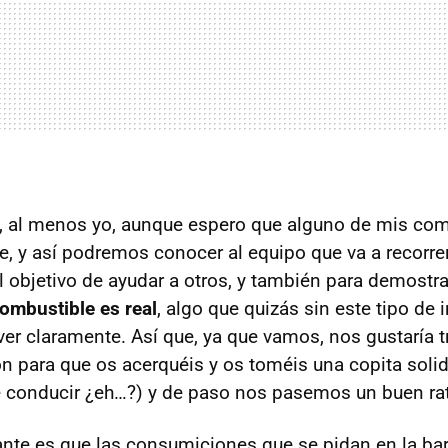
, al menos yo, aunque espero que alguno de mis co
, y así podremos conocer al equipo que va a recorre
l objetivo de ayudar a otros, y también para demostr
combustible es real
, algo que quizás sin este tipo de i
r claramente. Así que, ya que vamos, nos gustaría t
ón para que os acerquéis y os toméis una copita solida
 conducir ¿eh…?) y de paso nos pasemos un buen ra
nte es que las consumiciones que se pidan en la barr