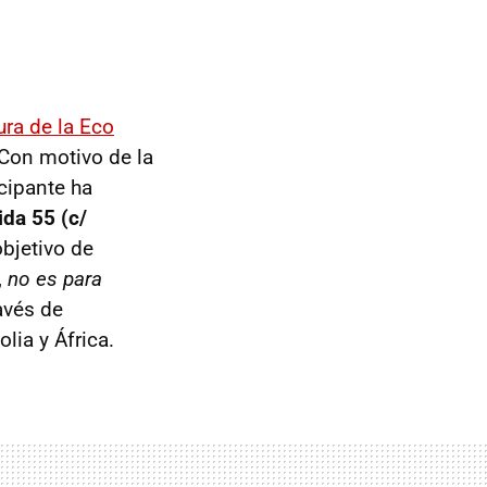
ura de la Eco
 Con motivo de la
icipante ha
da 55 (c/
objetivo de
,
no es para
avés de
ia y África.