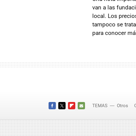
van a las fundac
local. Los preci
tampoco se trata
para conocer más
TEMAS
Otros
Challeng
FACEBOOK
TWITTER
FLIPBOARD
E-
MAIL