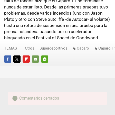
falta de fondos hizo que el Caparo T1 no terminase
nunca de estar listo. Desde las primeras pruebas tuvo
problemas, desde varios incendios (uno con Jason
Plato y otro con Steve Sutcliffe -de Autocar- al volante)
hasta una rotura de suspensión en una prueba para la
prensa holandesa pasando por un acelerador
bloqueado en el Festival of Speed de Goodwood.
TEMAS
Otros
Superdeportivos
Caparo
Caparo T
FACEBOOK
TWITTER
FLIPBOARD
E-
WHATSAPP
MAIL
Comentarios cerrados