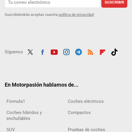
SUSCRIBIR
Suscribiéndote aceptas nuestra
política de privacidad
Síguenos
Twit
Fac
Yout
Inst
Tele
RSS
Flip
Tikt
ter
ebo
ube
agra
gra
boar
ok
ok
m
m
d
En Motorpasión hablamos de...
Fórmula1
Coches eléctricos
Coches híbridos y
Compactos
enchufables
SUV
Pruebas de coches