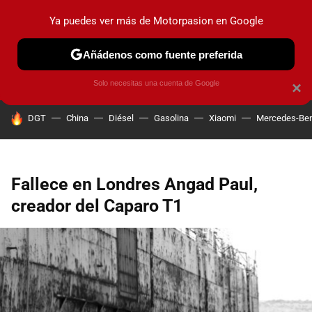
Ya puedes ver más de Motorpasion en Google
PRUEBAS
COCHES ELÉCTRICOS
OBSERVATORIO
F1
Añádenos como fuente preferida
Solo necesitas una cuenta de Google
×
HOY SE HABLA DE
DGT
China
Diésel
Gasolina
Xiaomi
Mercedes-Be
Fallece en Londres Angad Paul,
creador del Caparo T1