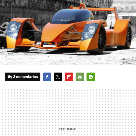
3 comentarios
FACEBOOK
TWITTER
FLIPBOARD
E-
WHATSAPP
MAIL