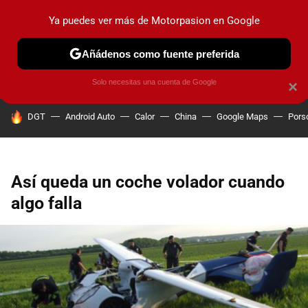
Ya puedes ver más de Motorpasion en Google
PRUEBAS
COCHES ELÉCTRICOS
OBSERVATORIO
F1
Añádenos como fuente preferida
Solo necesitas una cuenta de Google
×
HOY SE HABLA DE
DGT
Android Auto
Calor
China
Google Maps
Pors
Así queda un coche volador cuando
algo falla