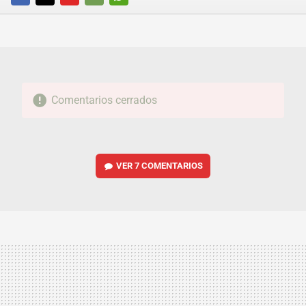
FACEBOOK
TWITTER
FLIPBOARD
E-
WHATSAPP
MAIL
Comentarios cerrados
VER
7 COMENTARIOS