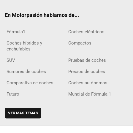
ter
ebo
ube
agra
gra
boar
ok
ok
m
m
d
En Motorpasión hablamos de...
Fórmula1
Coches eléctricos
Coches híbridos y
Compactos
enchufables
SUV
Pruebas de coches
Rumores de coches
Precios de coches
Comparativa de coches
Coches autónomos
Futuro
Mundial de Fórmula 1
VER MÁS TEMAS