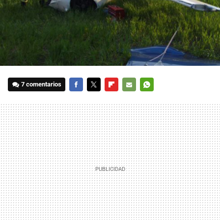
7 comentarios
FACEBOOK
TWITTER
FLIPBOARD
E-
WHATSAPP
MAIL