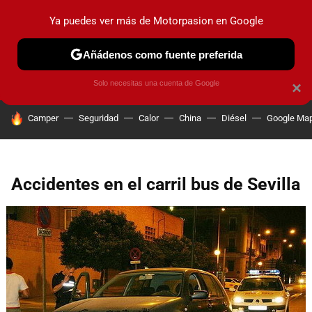
Ya puedes ver más de Motorpasion en Google
PRUEBAS
COCHES ELÉCTRICOS
OBSERVATORIO
F1
Añádenos como fuente preferida
Solo necesitas una cuenta de Google
×
HOY SE HABLA DE
Camper
Seguridad
Calor
China
Diésel
Google Ma
Accidentes en el carril bus de Sevilla