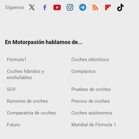
Síguenos
Twit
Fac
Yout
Inst
Tele
RSS
Flip
Tikt
ter
ebo
ube
agra
gra
boar
ok
ok
m
m
d
En Motorpasión hablamos de...
Fórmula1
Coches eléctricos
Coches híbridos y
Compactos
enchufables
SUV
Pruebas de coches
Rumores de coches
Precios de coches
Comparativa de coches
Coches autónomos
Futuro
Mundial de Fórmula 1