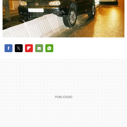
FACEBOOK
TWITTER
FLIPBOARD
E-
WHATSAPP
MAIL