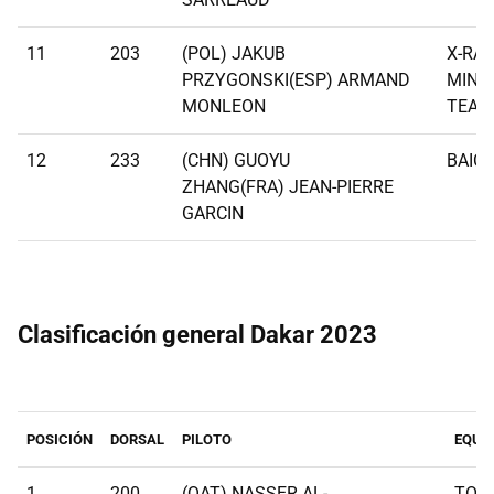
11
203
(POL) JAKUB
X-RAI
PRZYGONSKI(ESP) ARMAND
MINI
MONLEON
TEAM
12
233
(CHN) GUOYU
BAIC
ZHANG(FRA) JEAN-PIERRE
GARCIN
Clasificación general Dakar 2023
POSICIÓN
DORSAL
PILOTO
EQUI
1
200
(QAT) NASSER AL-
TOY