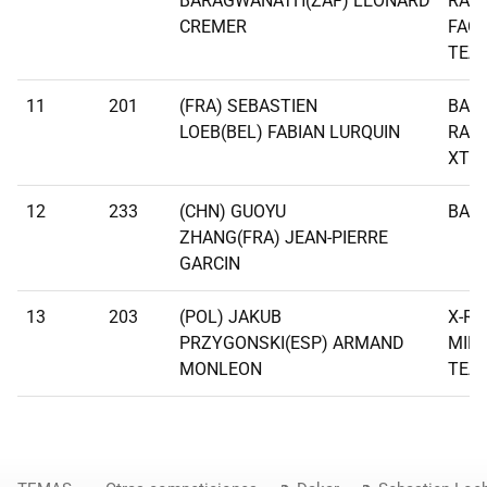
BARAGWANATH(ZAF) LEONARD
RAC
CREMER
FAC
TEA
11
201
(FRA) SEBASTIEN
BAH
LOEB(BEL) FABIAN LURQUIN
RAID
XTR
12
233
(CHN) GUOYU
BAIC
ZHANG(FRA) JEAN-PIERRE
GARCIN
13
203
(POL) JAKUB
X-RA
PRZYGONSKI(ESP) ARMAND
MINI
MONLEON
TEA