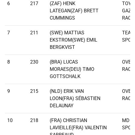
6
217
(ZAF) HENK
TOYO
LATEGAN(ZAF) BRETT
GAZO
CUMMINGS
RACI
7
211
(SWE) MATTIAS
TEAM
EKSTROM(SWE) EMIL
SPOR
BERGKVIST
8
230
(BRA) LUCAS
OVER
MORAES(DEU) TIMO
RACI
GOTTSCHALK
9
215
(NLD) ERIK VAN
OVER
LOON(FRA) SÉBASTIEN
RACI
DELAUNAY
10
218
(FRA) CHRISTIAN
MD R
LAVIEILLE(FRA) VALENTIN
SPOR
SARREAUD