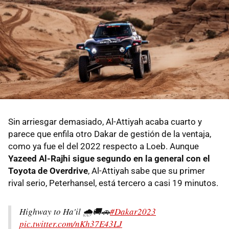
Sin arriesgar demasiado, Al-Attiyah acaba cuarto y
parece que enfila otro Dakar de gestión de la ventaja,
como ya fue el del 2022 respecto a Loeb. Aunque
Yazeed Al-Rajhi sigue segundo en la general con el
Toyota de Overdrive
, Al-Attiyah sabe que su primer
rival serio, Peterhansel, está tercero a casi 19 minutos.
Highway to Ha'il 🌧️🚚🚗
#Dakar2023
pic.twitter.com/nKh37E43LJ