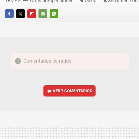
TEMAS
Otras competiciones
Dakar
Sebastien Loe
FACEBOOK
TWITTER
FLIPBOARD
E-
WHATSAPP
MAIL
Comentarios cerrados
VER
7 COMENTARIOS