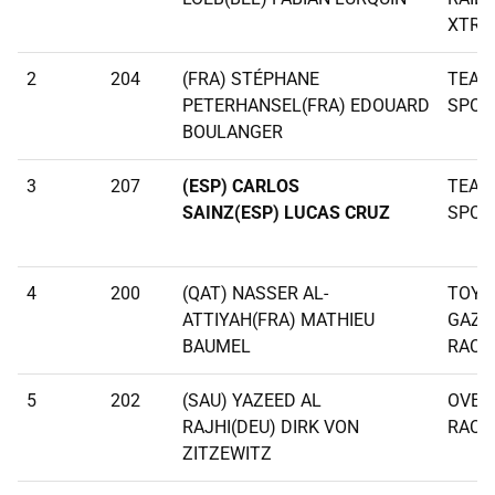
XTRE
2
204
(FRA) STÉPHANE
TEAM
PETERHANSEL(FRA) EDOUARD
SPOR
BOULANGER
3
207
(ESP) CARLOS
TEAM
SAINZ(ESP) LUCAS CRUZ
SPOR
4
200
(QAT) NASSER AL-
TOYO
ATTIYAH(FRA) MATHIEU
GAZO
BAUMEL
RACI
5
202
(SAU) YAZEED AL
OVER
RAJHI(DEU) DIRK VON
RACI
ZITZEWITZ