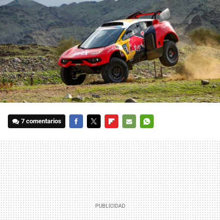
7 comentarios
FACEBOOK
TWITTER
FLIPBOARD
E-
WHATSAPP
MAIL