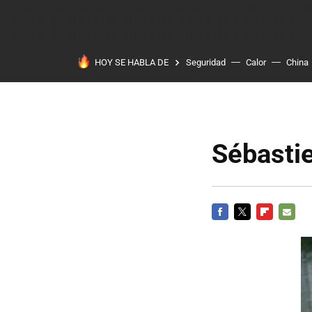
HOY SE HABLA DE
Seguridad
Calor
China
Sébasti
FACEBOOK
TWITTER
FLIPBOARD
E-
MAIL