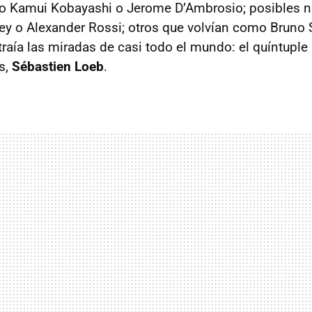
mo Kamui Kobayashi o Jerome D’Ambrosio; posibles n
ey o Alexander Rossi; otros que volvían como Bruno 
traía las miradas de casi todo el mundo: el quíntupl
s,
Sébastien Loeb
.