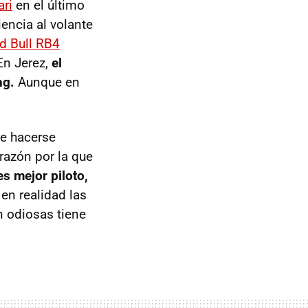
ari
en el último
encia al volante
d Bull RB4
 En Jerez,
el
ng.
Aunque en
de hacerse
razón por la que
s mejor piloto,
en realidad las
n odiosas tiene