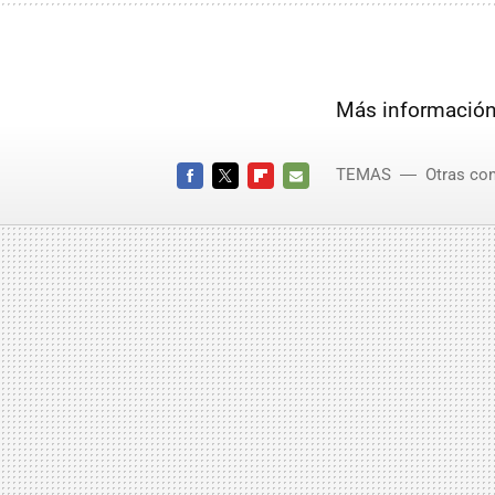
Más informació
TEMAS
Otras co
FACEBOOK
TWITTER
FLIPBOARD
E-
MAIL