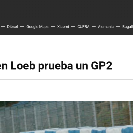
Diésel
Google Maps
Xiaomi
CUPRA
Alemania
Bugatt
en Loeb prueba un GP2