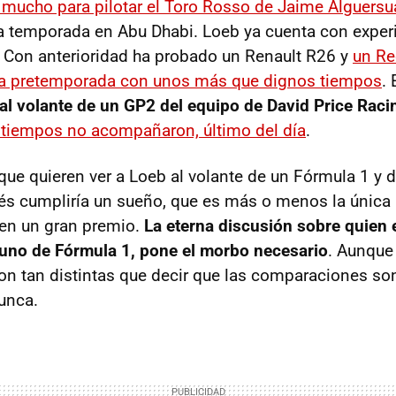
 mucho para pilotar el Toro Rosso de Jaime Alguersu
a temporada en Abu Dhabi. Loeb ya cuenta con experi
 Con anterioridad ha probado un Renault R26 y
un Re
da pretemporada con unos más que dignos tiempos
.
al volante de un GP2 del equipo de David Price Raci
 tiempos no acompañaron, último del día
.
ue quieren ver a Loeb al volante de un Fórmula 1 y 
ncés cumpliría un sueño, que es más o menos la única 
r en un gran premio.
La eterna discusión sobre quien e
 uno de Fórmula 1, pone el morbo necesario
. Aunque 
on tan distintas que decir que las comparaciones so
unca.