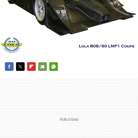
FACEBOOK
TWITTER
FLIPBOARD
E-
WHATSAPP
MAIL