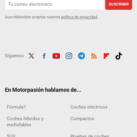
SUSCRIBIR
Suscribiéndote aceptas nuestra
política de privacidad
Síguenos
Twit
Fac
Yout
Inst
Tele
RSS
Flip
Tikt
ter
ebo
ube
agra
gra
boar
ok
ok
m
m
d
En Motorpasión hablamos de...
Fórmula1
Coches eléctricos
Coches híbridos y
Compactos
enchufables
SUV
Pruebas de coches