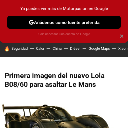
Ya puedes ver más de Motorpasion en Google
PRUEBAS
COCHES ELÉCTRICOS
OBSERVATORIO
F1
Añádenos como fuente preferida
Solo necesitas una cuenta de Google
×
HOY SE HABLA DE
Seguridad
Calor
China
Diésel
Google Maps
Xiaom
Primera imagen del nuevo Lola
B08/60 para asaltar Le Mans