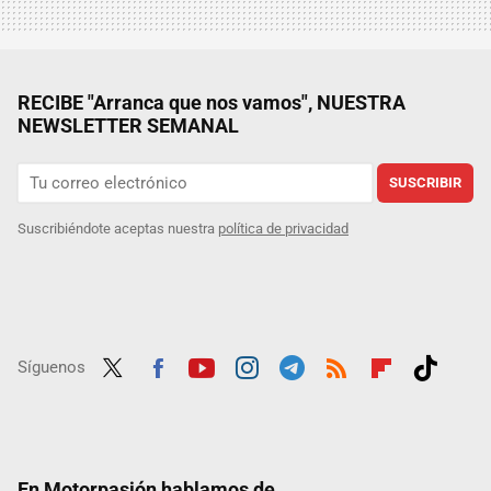
RECIBE "Arranca que nos vamos", NUESTRA
NEWSLETTER SEMANAL
SUSCRIBIR
Suscribiéndote aceptas nuestra
política de privacidad
Síguenos
Twit
Fac
Yout
Inst
Tele
RSS
Flip
Tikt
ter
ebo
ube
agra
gra
boar
ok
ok
m
m
d
En Motorpasión hablamos de...