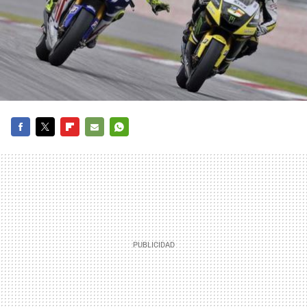
FACEBOOK
TWITTER
FLIPBOARD
E-
WHATSAPP
MAIL