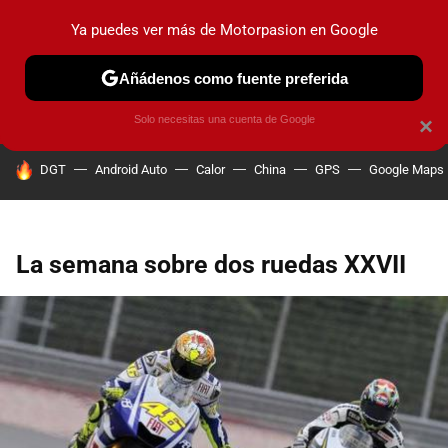
Ya puedes ver más de Motorpasion en Google
PRUEBAS
COCHES ELÉCTRICOS
OBSERVATORIO
F1
Añádenos como fuente preferida
Solo necesitas una cuenta de Google
×
HOY SE HABLA DE
DGT
Android Auto
Calor
China
GPS
Google Maps
La semana sobre dos ruedas XXVII