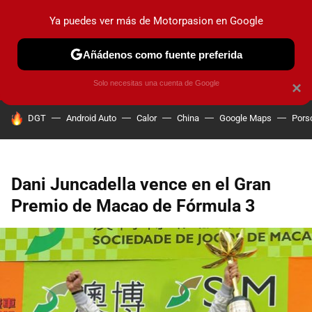
Ya puedes ver más de Motorpasion en Google
PRUEBAS
COCHES ELÉCTRICOS
OBSERVATORIO
F1
Añádenos como fuente preferida
Solo necesitas una cuenta de Google
×
HOY SE HABLA DE
DGT
Android Auto
Calor
China
Google Maps
Pors
Dani Juncadella vence en el Gran
Premio de Macao de Fórmula 3