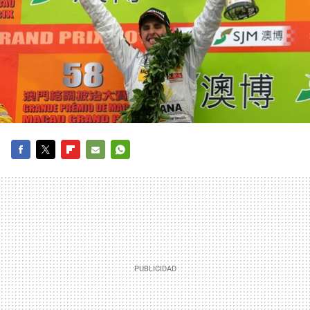
FACEBOOK
TWITTER
FLIPBOARD
E-
WHATSAPP
MAIL