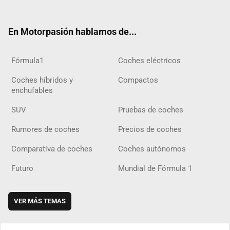
ter
ebo
ube
agra
gra
boar
ok
ok
m
m
d
En Motorpasión hablamos de...
Fórmula1
Coches eléctricos
Coches híbridos y
Compactos
enchufables
SUV
Pruebas de coches
Rumores de coches
Precios de coches
Comparativa de coches
Coches autónomos
Futuro
Mundial de Fórmula 1
VER MÁS TEMAS