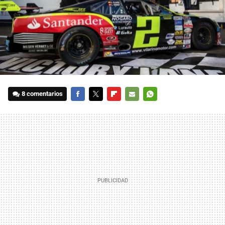
8 comentarios
FACEBOOK
TWITTER
FLIPBOARD
E-
WHATSAPP
MAIL