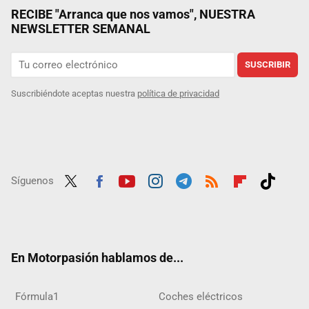
RECIBE "Arranca que nos vamos", NUESTRA
NEWSLETTER SEMANAL
SUSCRIBIR
Suscribiéndote aceptas nuestra
política de privacidad
Síguenos
Twit
Fac
Yout
Inst
Tele
RSS
Flip
Tikt
ter
ebo
ube
agra
gra
boar
ok
ok
m
m
d
En Motorpasión hablamos de...
Fórmula1
Coches eléctricos