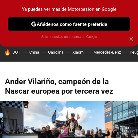
Ya puedes ver más de Motorpasion en Google
PRUEBAS
COCHES ELÉCTRICOS
OBSERVATORIO
F1
Añádenos como fuente preferida
Solo necesitas una cuenta de Google
×
HOY SE HABLA DE
DGT
China
Gasolina
Xiaomi
Mercedes-Benz
Peug
Ander Vilariño, campeón de la
Nascar europea por tercera vez