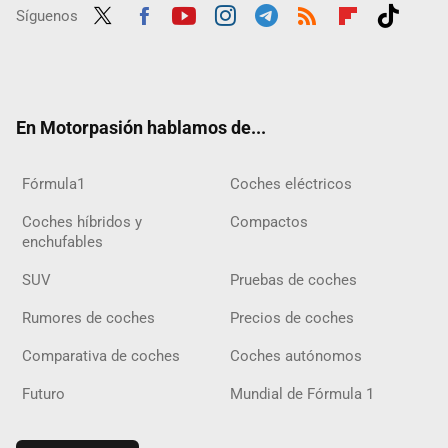
Síguenos
Twit
Fac
Yout
Inst
Tele
RSS
Flip
Tikt
ter
ebo
ube
agra
gra
boar
ok
ok
m
m
d
En Motorpasión hablamos de...
Fórmula1
Coches eléctricos
Coches híbridos y
Compactos
enchufables
SUV
Pruebas de coches
Rumores de coches
Precios de coches
Comparativa de coches
Coches autónomos
Futuro
Mundial de Fórmula 1