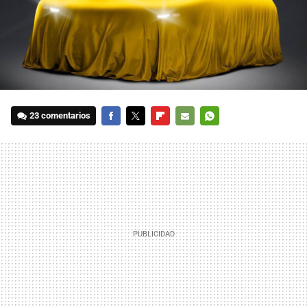
23 comentarios
FACEBOOK
TWITTER
FLIPBOARD
E-
WHATSAPP
MAIL