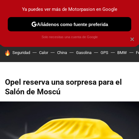
Ya puedes ver más de Motorpasion en Google
PRUEBAS
COCHES ELÉCTRICOS
OBSERVATORIO
F1
Añádenos como fuente preferida
Solo necesitas una cuenta de Google
×
HOY SE HABLA DE
Seguridad
Calor
China
Gasolina
GPS
BMW
F
Opel reserva una sorpresa para el
Salón de Moscú