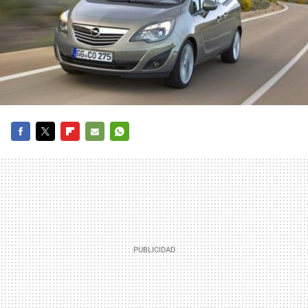
FACEBOOK
TWITTER
FLIPBOARD
E-
WHATSAPP
MAIL