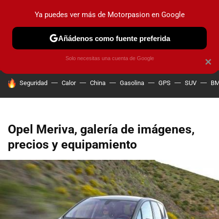
Ya puedes ver más de Motorpasion en Google
PRUEBAS
COCHES ELÉCTRICOS
OBSERVATORIO
F1
Añádenos como fuente preferida
Solo necesitas una cuenta de Google
×
HOY SE HABLA DE
Seguridad
Calor
China
Gasolina
GPS
SUV
B
Opel Meriva, galería de imágenes,
precios y equipamiento