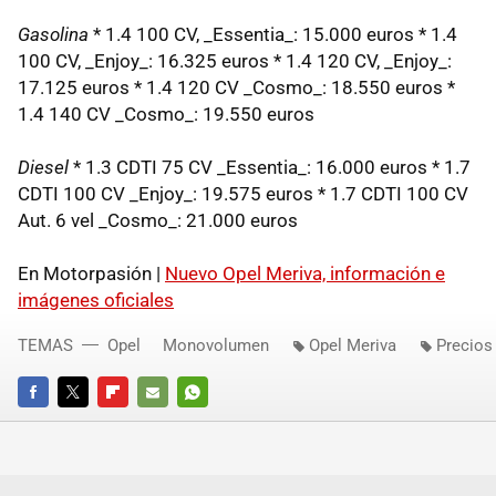
Gasolina
* 1.4 100 CV, _Essentia_: 15.000 euros * 1.4
100 CV, _Enjoy_: 16.325 euros * 1.4 120 CV, _Enjoy_:
17.125 euros * 1.4 120 CV _Cosmo_: 18.550 euros *
1.4 140 CV _Cosmo_: 19.550 euros
Diesel
* 1.3 CDTI 75 CV _Essentia_: 16.000 euros * 1.7
CDTI 100 CV _Enjoy_: 19.575 euros * 1.7 CDTI 100 CV
Aut. 6 vel _Cosmo_: 21.000 euros
En Motorpasión |
Nuevo Opel Meriva, información e
imágenes oficiales
TEMAS
Opel
Monovolumen
Opel Meriva
Precios
FACEBOOK
TWITTER
FLIPBOARD
E-
WHATSAPP
MAIL