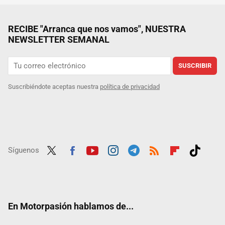
RECIBE "Arranca que nos vamos", NUESTRA
NEWSLETTER SEMANAL
SUSCRIBIR
Suscribiéndote aceptas nuestra
política de privacidad
Síguenos
Twit
Fac
Yout
Inst
Tele
RSS
Flip
Tikt
ter
ebo
ube
agra
gra
boar
ok
ok
m
m
d
En Motorpasión hablamos de...