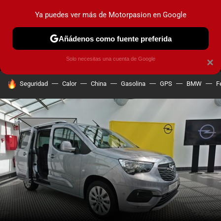
Ya puedes ver más de Motorpasion en Google
MENÚ
NUEVO
Añádenos como fuente preferida
PRUEBAS
COCHES ELÉCTRICOS
OBSERVATORIO
F1
Solo necesitas una cuenta de Google
×
HOY SE HABLA DE
Seguridad
Calor
China
Gasolina
GPS
BMW
F