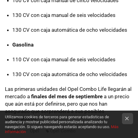
100 CV con caja manual de cinco velocidades
130 CV con caja manual de seis velocidades
130 CV con caja automática de ocho velocidades
Gasolina
110 CV con caja manual de seis velocidades
130 CV con caja automática de ocho velocidades
Las primeras unidades del Opel Combo Life llegarán al
mercado a
finales del mes de septiembre
a un precio
que aún está por definirse, pero que nos han
asegurado que sorprenderá a sus posibles
Utilizamos cookies de terceros para generar estadísticas de
compradores.
audiencia y mostrar publicidad personalizada analizando tu
navegación. Si sigues navegando estarás aceptando su uso.
Más
TEMAS
Opel
Opel Combo
información