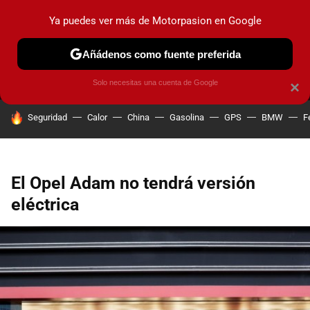
Ya puedes ver más de Motorpasion en Google
MENÚ
NUEVO
Añádenos como fuente preferida
PRUEBAS
COCHES ELÉCTRICOS
OBSERVATORIO
F1
Solo necesitas una cuenta de Google
×
HOY SE HABLA DE
Seguridad
Calor
China
Gasolina
GPS
BMW
F
El Opel Adam no tendrá versión
eléctrica