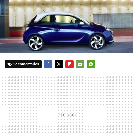
17 comentarios
FACEBOOK
TWITTER
FLIPBOARD
E-
WHATSAPP
MAIL