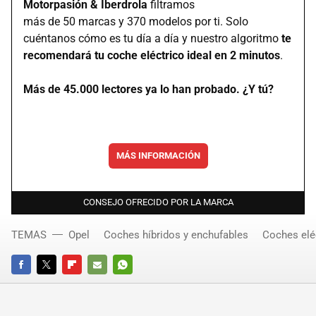
Motorpasión & Iberdrola
filtramos
más de 50 marcas y 370 modelos por ti. Solo
cuéntanos cómo es tu día a día y nuestro algoritmo
te
recomendará tu coche eléctrico ideal en 2 minutos
.
Más de 45.000 lectores ya lo han probado. ¿Y tú?
MÁS INFORMACIÓN
CONSEJO OFRECIDO POR LA MARCA
TEMAS
Opel
Coches híbridos y enchufables
Coches elé
FACEBOOK
TWITTER
FLIPBOARD
E-
WHATSAPP
MAIL