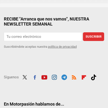
RECIBE "Arranca que nos vamos", NUESTRA
NEWSLETTER SEMANAL
SUSCRIBIR
Suscribiéndote aceptas nuestra
política de privacidad
Síguenos
Twit
Fac
Yout
Inst
Tele
RSS
Flip
Tikt
ter
ebo
ube
agra
gra
boar
ok
ok
m
m
d
En Motorpasión hablamos de...