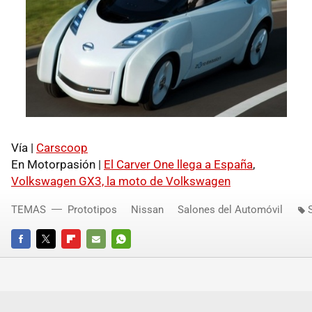
Vía |
Carscoop
En Motorpasión |
El Carver One llega a España
,
Volkswagen GX3, la moto de Volkswagen
TEMAS
Prototipos
Nissan
Salones del Automóvil
FACEBOOK
TWITTER
FLIPBOARD
E-
WHATSAPP
MAIL