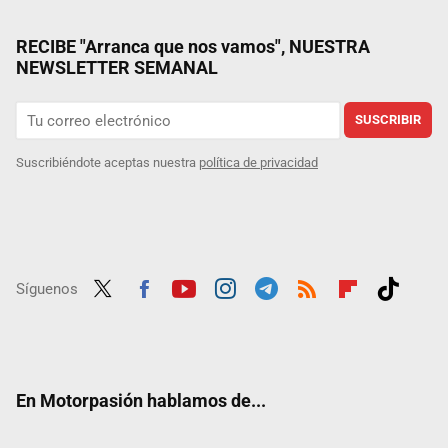
RECIBE "Arranca que nos vamos", NUESTRA
NEWSLETTER SEMANAL
SUSCRIBIR
Suscribiéndote aceptas nuestra
política de privacidad
Síguenos
Twit
Fac
Yout
Inst
Tele
RSS
Flip
Tikt
ter
ebo
ube
agra
gra
boar
ok
ok
m
m
d
En Motorpasión hablamos de...