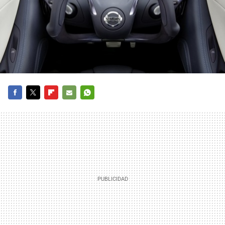
FACEBOOK
TWITTER
FLIPBOARD
E-
WHATSAPP
MAIL