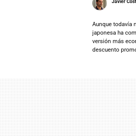
Javier Cos
Aunque todavía n
japonesa ha comu
versión más econ
descuento promo