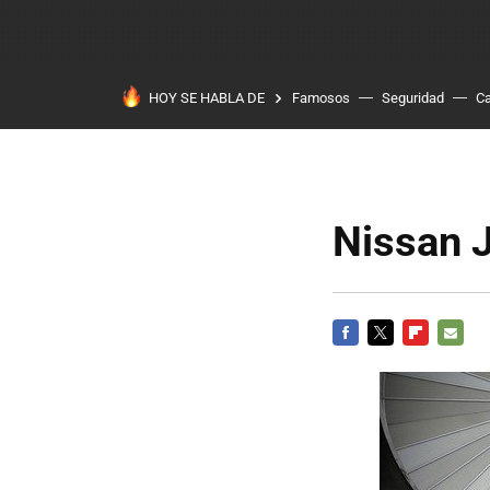
HOY SE HABLA DE
Famosos
Seguridad
Ca
Nissan 
FACEBOOK
TWITTER
FLIPBOARD
E-
MAIL