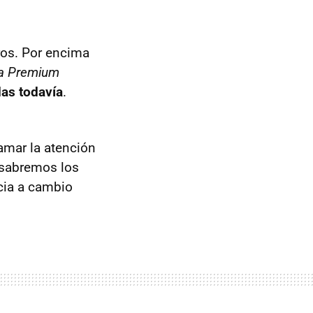
ros. Por encima
a Premium
das todavía
.
lamar la atención
 sabremos los
ocia a cambio