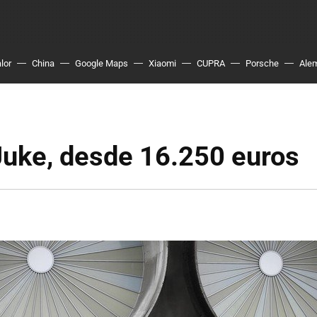
lor
China
Google Maps
Xiaomi
CUPRA
Porsche
Ale
Juke, desde 16.250 euros