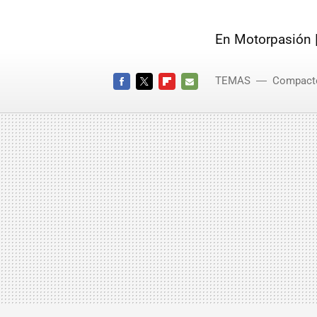
En Motorpasión 
TEMAS
Compact
FACEBOOK
TWITTER
FLIPBOARD
E-
MAIL