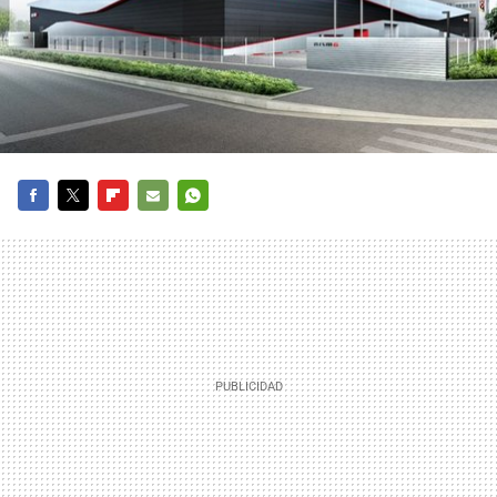
FACEBOOK
TWITTER
FLIPBOARD
E-
WHATSAPP
MAIL