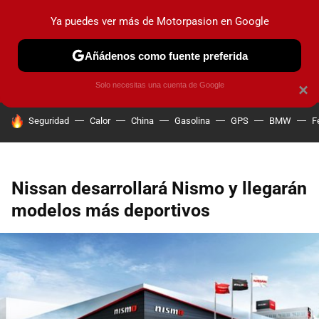
Ya puedes ver más de Motorpasion en Google
PRUEBAS
COCHES ELÉCTRICOS
OBSERVATORIO
F1
Añádenos como fuente preferida
Solo necesitas una cuenta de Google
×
HOY SE HABLA DE
Seguridad
Calor
China
Gasolina
GPS
BMW
F
Nissan desarrollará Nismo y llegarán
modelos más deportivos