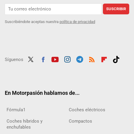
SUSCRIBIR
Suscribiéndote aceptas nuestra
política de privacidad
Síguenos
Twit
Fac
Yout
Inst
Tele
RSS
Flip
Tikt
ter
ebo
ube
agra
gra
boar
ok
ok
m
m
d
En Motorpasión hablamos de...
Fórmula1
Coches eléctricos
Coches híbridos y
Compactos
enchufables