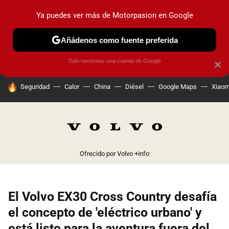
Ya puedes ver más de Motorpasion en Google
PRUEBAS
COCHES ELÉCTRICOS
OBSERVATORIO
F1
Añádenos como fuente preferida
Solo necesitas una cuenta de Google
×
HOY SE HABLA DE
Seguridad
Calor
China
Diésel
Google Maps
Xiaom
Ofrecido por Volvo
+info
El Volvo EX30 Cross Country desafía
el concepto de 'eléctrico urbano' y
está listo para la aventura fuera del