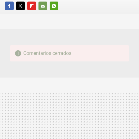
FACEBOOK
TWITTER
FLIPBOARD
E-
WHATSAPP
MAIL
Comentarios cerrados