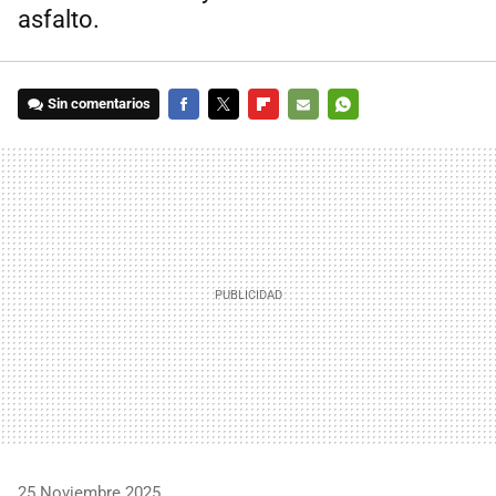
asfalto.
Sin comentarios
FACEBOOK
TWITTER
FLIPBOARD
E-
WHATSAPP
MAIL
25 Noviembre 2025