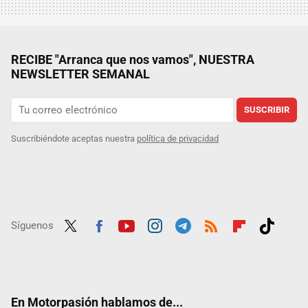
RECIBE "Arranca que nos vamos", NUESTRA
NEWSLETTER SEMANAL
SUSCRIBIR
Suscribiéndote aceptas nuestra
política de privacidad
Síguenos
Twit
Fac
Yout
Inst
Tele
RSS
Flip
Tikt
ter
ebo
ube
agra
gra
boar
ok
ok
m
m
d
En Motorpasión hablamos de...