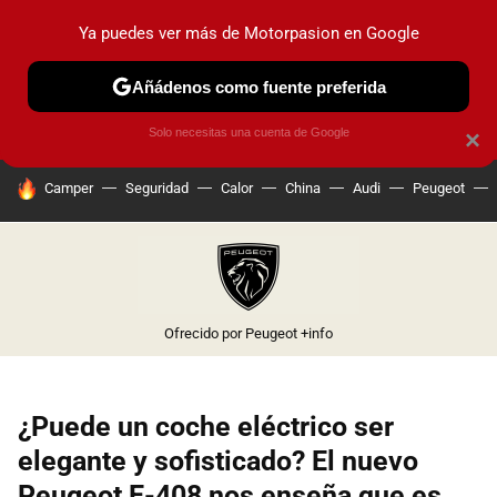
Ya puedes ver más de Motorpasion en Google
PRUEBAS
COCHES ELÉCTRICOS
OBSERVATORIO
F1
Añádenos como fuente preferida
Solo necesitas una cuenta de Google
×
HOY SE HABLA DE
Camper
Seguridad
Calor
China
Audi
Peugeot
Ofrecido por Peugeot
+info
¿Puede un coche eléctrico ser
elegante y sofisticado? El nuevo
Peugeot E-408 nos enseña que es