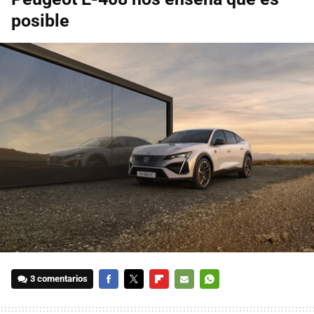
posible
3 comentarios
FACEBOOK
TWITTER
FLIPBOARD
E-
WHATSAPP