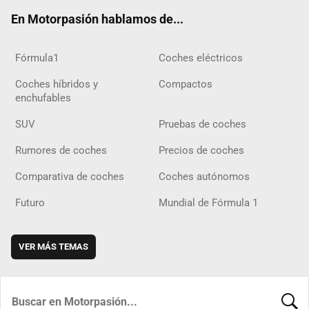
ok
m
m
d
En Motorpasión hablamos de...
Fórmula1
Coches eléctricos
Coches híbridos y
Compactos
enchufables
SUV
Pruebas de coches
Rumores de coches
Precios de coches
Comparativa de coches
Coches autónomos
Futuro
Mundial de Fórmula 1
VER MÁS TEMAS