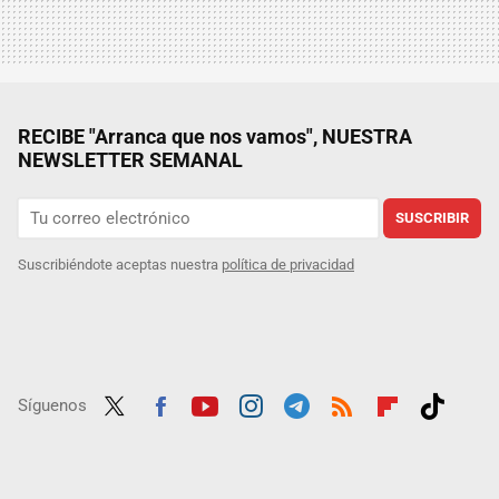
RECIBE "Arranca que nos vamos", NUESTRA
NEWSLETTER SEMANAL
SUSCRIBIR
Suscribiéndote aceptas nuestra
política de privacidad
Síguenos
Twit
Fac
Yout
Inst
Tele
RSS
Flip
Tikt
ter
ebo
ube
agra
gra
boar
ok