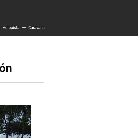
Autopista
Caravana
ión