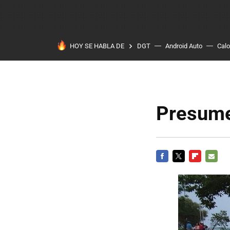
HOY SE HABLA DE
DGT
Android Auto
Calo
Presume
FACEBOOK
TWITTER
FLIPBOARD
E-
MAIL