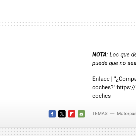
NOTA
: Los que d
puede que no sean
Enlace | "¿Compa
coches?":https:
coches
TEMAS
Motorpas
FACEBOOK
TWITTER
FLIPBOARD
E-
MAIL