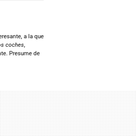
resante, a la que
ros coches
,
nte. Presume de