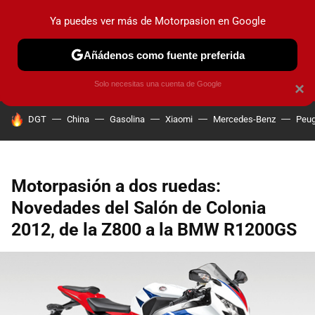
Ya puedes ver más de Motorpasion en Google
PRUEBAS
COCHES ELÉCTRICOS
OBSERVATORIO
F1
Añádenos como fuente preferida
Solo necesitas una cuenta de Google
×
HOY SE HABLA DE
DGT
China
Gasolina
Xiaomi
Mercedes-Benz
Peug
Motorpasión a dos ruedas:
Novedades del Salón de Colonia
2012, de la Z800 a la BMW R1200GS