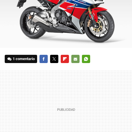
1 comentario
FACEBOOK
TWITTER
FLIPBOARD
E-
WHATSAPP
MAIL