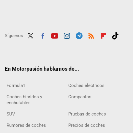
Síguenos
Twit
Fac
Yout
Inst
Tele
RSS
Flip
Tikt
ter
ebo
ube
agra
gra
boar
ok
ok
m
m
d
En Motorpasión hablamos de...
Fórmula1
Coches eléctricos
Coches híbridos y
Compactos
enchufables
SUV
Pruebas de coches
Rumores de coches
Precios de coches