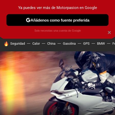
Ya puedes ver más de Motorpasion en Google
PRUEBAS
COCHES ELÉCTRICOS
OBSERVATORIO
F1
Añádenos como fuente preferida
Solo necesitas una cuenta de Google
×
HOY SE HABLA DE
Seguridad
Calor
China
Gasolina
GPS
BMW
F