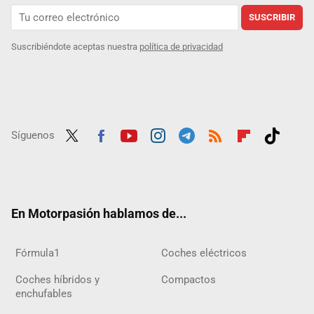
SUSCRIBIR
Suscribiéndote aceptas nuestra
política de privacidad
Síguenos
Twit
Fac
Yout
Inst
Tele
RSS
Flip
Tikt
ter
ebo
ube
agra
gra
boar
ok
ok
m
m
d
En Motorpasión hablamos de...
Fórmula1
Coches eléctricos
Coches híbridos y
Compactos
enchufables