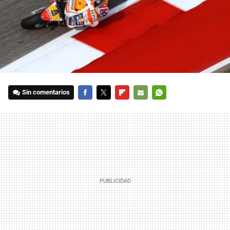
Sin comentarios
FACEBOOK
TWITTER
FLIPBOARD
E-
WHATSAPP
MAIL