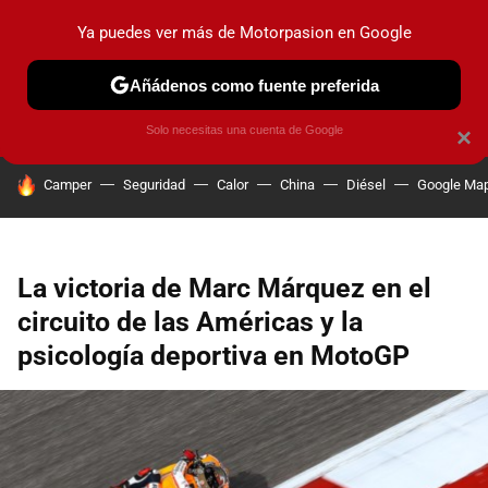
Ya puedes ver más de Motorpasion en Google
PRUEBAS
COCHES ELÉCTRICOS
OBSERVATORIO
F1
Añádenos como fuente preferida
Solo necesitas una cuenta de Google
×
HOY SE HABLA DE
Camper
Seguridad
Calor
China
Diésel
Google Ma
La victoria de Marc Márquez en el
circuito de las Américas y la
psicología deportiva en MotoGP