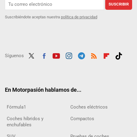
SUSCRIBIR
Suscribiéndote aceptas nuestra
política de privacidad
Síguenos
Twit
Fac
Yout
Inst
Tele
RSS
Flip
Tikt
ter
ebo
ube
agra
gra
boar
ok
ok
m
m
d
En Motorpasión hablamos de...
Fórmula1
Coches eléctricos
Coches híbridos y
Compactos
enchufables
SUV
Pruebas de coches