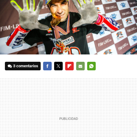
3 comentarios
FACEBOOK
TWITTER
FLIPBOARD
E-
WHATSAPP
MAIL