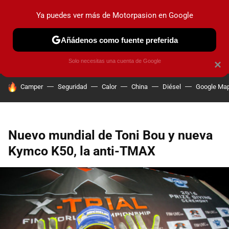
Ya puedes ver más de Motorpasion en Google
PRUEBAS
COCHES ELÉCTRICOS
OBSERVATORIO
F1
Añádenos como fuente preferida
Solo necesitas una cuenta de Google
×
HOY SE HABLA DE
Camper
Seguridad
Calor
China
Diésel
Google Ma
Nuevo mundial de Toni Bou y nueva
Kymco K50, la anti-TMAX