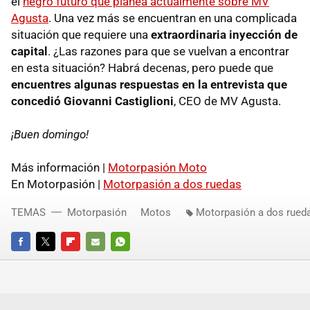
el
negro futuro que planea actualmente sobre MV
Agusta
. Una vez más se encuentran en una complicada
situación que requiere una
extraordinaria inyección de
capital
. ¿Las razones para que se vuelvan a encontrar
en esta situación? Habrá decenas, pero puede que
encuentres algunas respuestas en la entrevista que
concedió Giovanni Castiglioni
, CEO de MV Agusta.
¡Buen domingo!
Más información |
Motorpasión Moto
En Motorpasión |
Motorpasión a dos ruedas
TEMAS
Motorpasión
Motos
Motorpasión a dos rued
FACEBOOK
TWITTER
FLIPBOARD
E-
WHATSAPP
MAIL