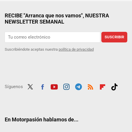
RECIBE "Arranca que nos vamos", NUESTRA
NEWSLETTER SEMANAL
SUSCRIBIR
Suscribiéndote aceptas nuestra
política de privacidad
Síguenos
Twit
Fac
Yout
Inst
Tele
RSS
Flip
Tikt
ter
ebo
ube
agra
gra
boar
ok
ok
m
m
d
En Motorpasión hablamos de...