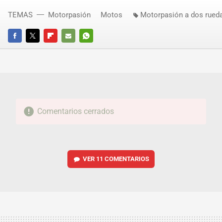
TEMAS
Motorpasión
Motos
Motorpasión a dos rued
FACEBOOK
TWITTER
FLIPBOARD
E-
WHATSAPP
MAIL
Comentarios cerrados
VER
11 COMENTARIOS