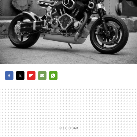
FACEBOOK
TWITTER
FLIPBOARD
E-
WHATSAPP
MAIL