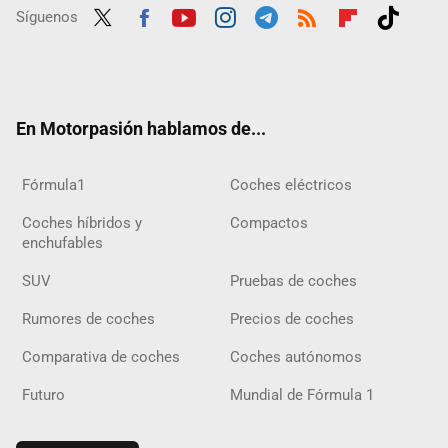
Síguenos
Twit
Fac
Yout
Inst
Tele
RSS
Flip
Tikt
ter
ebo
ube
agra
gra
boar
ok
ok
m
m
d
En Motorpasión hablamos de...
Fórmula1
Coches eléctricos
Coches híbridos y
Compactos
enchufables
SUV
Pruebas de coches
Rumores de coches
Precios de coches
Comparativa de coches
Coches autónomos
Futuro
Mundial de Fórmula 1