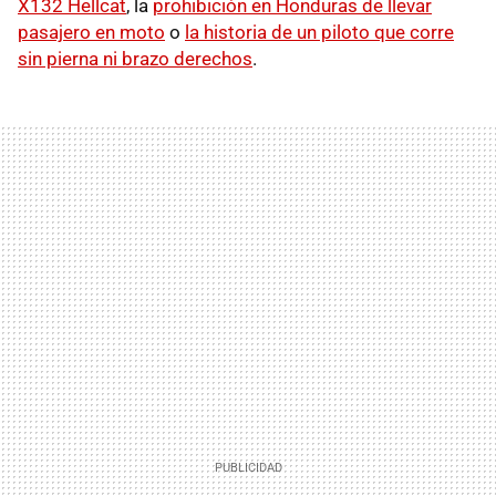
X132 Hellcat
, la
prohibición en Honduras de llevar
pasajero en moto
o
la historia de un piloto que corre
sin pierna ni brazo derechos
.