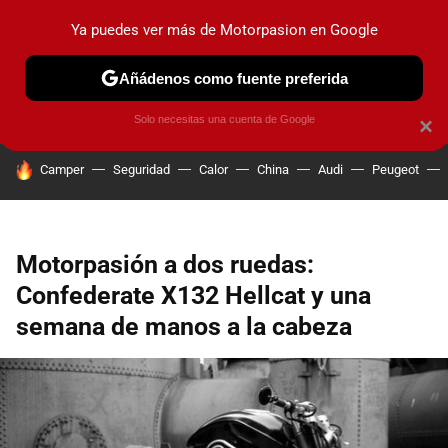
Ya puedes ver más de Motorpasion en Google
PRUEBAS
COCHES ELÉCTRICOS
OBSERVATORIO
F1
Añádenos como fuente preferida
Solo necesitas una cuenta de Google
×
HOY SE HABLA DE
Camper
Seguridad
Calor
China
Audi
Peugeot
Motorpasión a dos ruedas:
Confederate X132 Hellcat y una
semana de manos a la cabeza