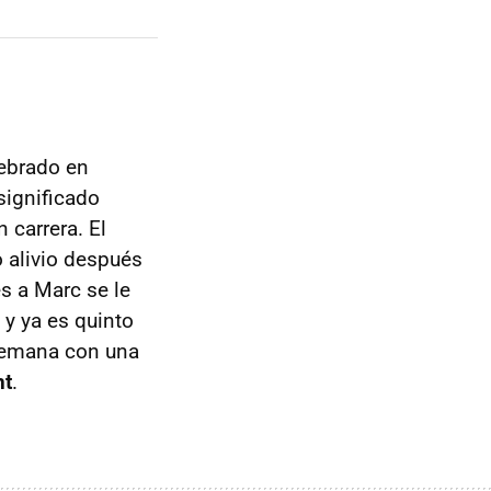
lebrado en
 significado
 carrera. El
 alivio después
s a Marc se le
y ya es quinto
semana con una
nt
.