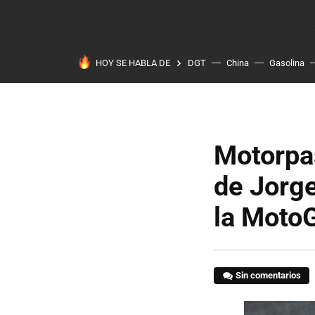
HOY SE HABLA DE
DGT
China
Gasolina
Motorpas
de Jorge
la MotoG
Sin comentarios