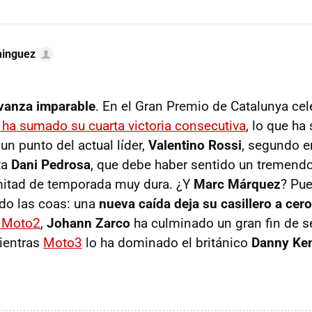
minguez
vanza imparable
. En el Gran Premio de Catalunya ce
 ha sumado su cuarta victoria consecutiva
, lo que ha
un punto del actual líder,
Valentino Rossi
, segundo en
ta
Dani Pedrosa
, que debe haber sentido un tremendo
mitad de temporada muy dura. ¿Y
Marc Márquez
? Pue
do las coas: una
nueva caída deja su casillero a cero
 Moto2
,
Johann Zarco
ha culminado un gran fin de 
mientras
Moto3
lo ha dominado el británico
Danny Ke