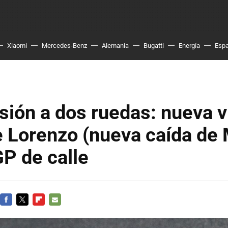
Xiaomi
Mercedes-Benz
Alemania
Bugatti
Energía
Esp
ión a dos ruedas: nueva v
 Lorenzo (nueva caída de 
P de calle
FACEBOOK
TWITTER
FLIPBOARD
E-
MAIL