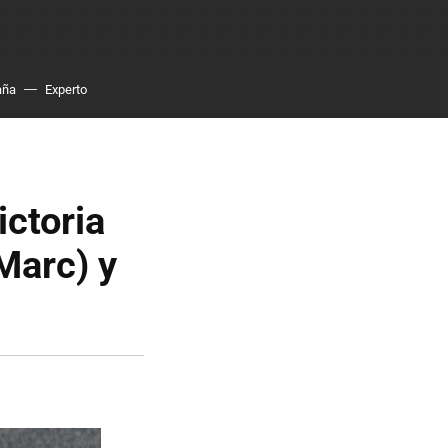
aña
Experto
ictoria
Marc) y