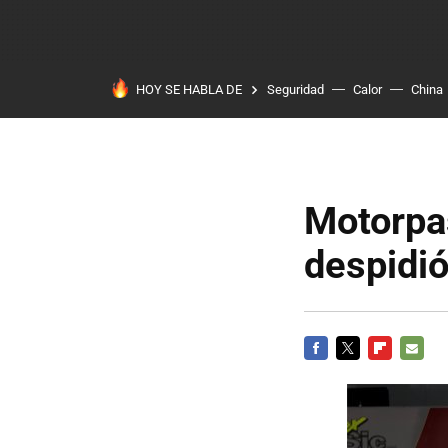
HOY SE HABLA DE
Seguridad
Calor
China
Motorpa
despidió
FACEBOOK
TWITTER
FLIPBOARD
E-
MAIL