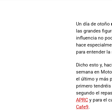
Un día de otoño
las grandes figu
influencia no po
hace especialmen
para entender la
Dicho esto y, ha
semana en Motor
el último y más 
primero tendréis
segundo el repaso
APRC
y para el c
Cafe9
.