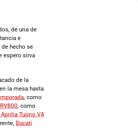
dos, de una de
tancia e
, de hecho se
e espero sirva
acado de la
en la mesa hasta
emporada
, como
 SRV800
, como
a Aprilia Tuono V4
erente,
Ducati