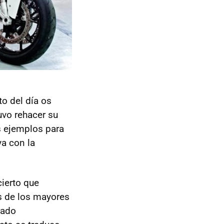
o del día os
tuvo rehacer su
es ejemplos para
a con la
ierto que
s de los mayores
rado