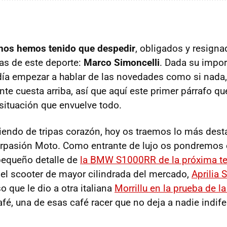
nos hemos tenido que despedir
, obligados y resigna
ras de este deporte:
Marco Simoncelli
. Dada su impor
día empezar a hablar de las novedades como si nada
te cuesta arriba, así que aquí este primer párrafo qu
 situación que envuelve todo.
ciendo de tripas corazón, hoy os traemos lo más dest
pasión Moto. Como entrante de lujo os pondremos 
pequeño detalle de
la
BMW
S1000RR de la próxima t
 el scooter de mayor cilindrada del mercado,
Aprilia
 que le dio a otra italiana
Morrillu en la prueba de l
afé, una de esas café racer que no deja a nadie indif