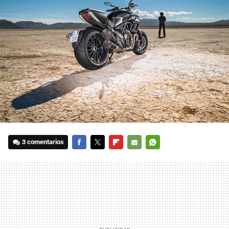
3 comentarios
FACEBOOK
TWITTER
FLIPBOARD
E-
WHATSAPP
MAIL