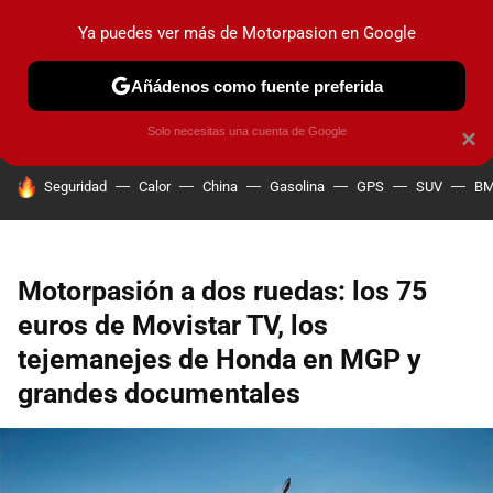
Ya puedes ver más de Motorpasion en Google
PRUEBAS
COCHES ELÉCTRICOS
OBSERVATORIO
F1
Añádenos como fuente preferida
Solo necesitas una cuenta de Google
×
HOY SE HABLA DE
Seguridad
Calor
China
Gasolina
GPS
SUV
B
Motorpasión a dos ruedas: los 75
euros de Movistar TV, los
tejemanejes de Honda en MGP y
grandes documentales