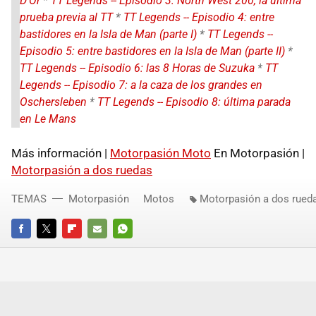
D'Or
*
TT Legends -- Episodio 3: North West 200, la última
prueba previa al TT
*
TT Legends -- Episodio 4: entre
bastidores en la Isla de Man (parte I)
*
TT Legends --
Episodio 5: entre bastidores en la Isla de Man (parte II)
*
TT Legends -- Episodio 6: las 8 Horas de Suzuka
*
TT
Legends -- Episodio 7: a la caza de los grandes en
Oschersleben
*
TT Legends -- Episodio 8: última parada
en Le Mans
Más información |
Motorpasión Moto
En Motorpasión |
Motorpasión a dos ruedas
TEMAS
Motorpasión
Motos
Motorpasión a dos rued
FACEBOOK
TWITTER
FLIPBOARD
E-
WHATSAPP
MAIL