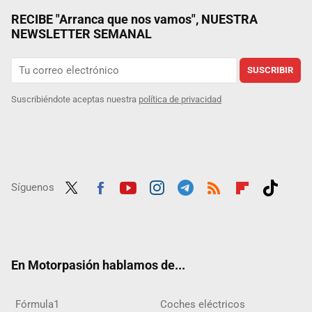
RECIBE "Arranca que nos vamos", NUESTRA
NEWSLETTER SEMANAL
SUSCRIBIR
Suscribiéndote aceptas nuestra
política de privacidad
Síguenos
Twit
Fac
Yout
Inst
Tele
RSS
Flip
Tikt
ter
ebo
ube
agra
gra
boar
ok
ok
m
m
d
En Motorpasión hablamos de...
Fórmula1
Coches eléctricos