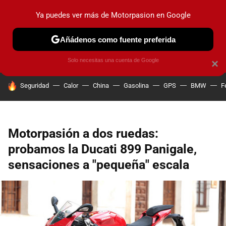
Ya puedes ver más de Motorpasion en Google
PRUEBAS
COCHES ELÉCTRICOS
OBSERVATORIO
F1
Añádenos como fuente preferida
Solo necesitas una cuenta de Google
×
HOY SE HABLA DE
Seguridad
Calor
China
Gasolina
GPS
BMW
F
Motorpasión a dos ruedas:
probamos la Ducati 899 Panigale,
sensaciones a "pequeña" escala