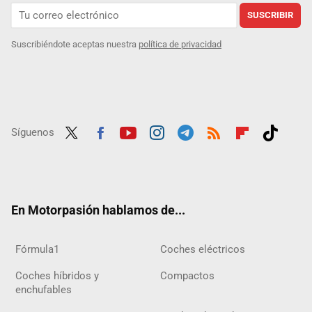
SUSCRIBIR
Suscribiéndote aceptas nuestra
política de privacidad
Síguenos
Twit
Fac
Yout
Inst
Tele
RSS
Flip
Tikt
ter
ebo
ube
agra
gra
boar
ok
ok
m
m
d
En Motorpasión hablamos de...
Fórmula1
Coches eléctricos
Coches híbridos y
Compactos
enchufables