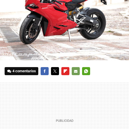
4 comentarios
FACEBOOK
TWITTER
FLIPBOARD
E-
WHATSAPP
MAIL