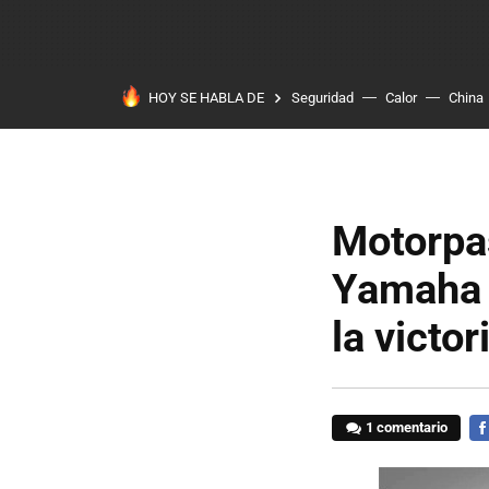
HOY SE HABLA DE
Seguridad
Calor
China
Motorpas
Yamaha M
la victo
1 comentario
FA