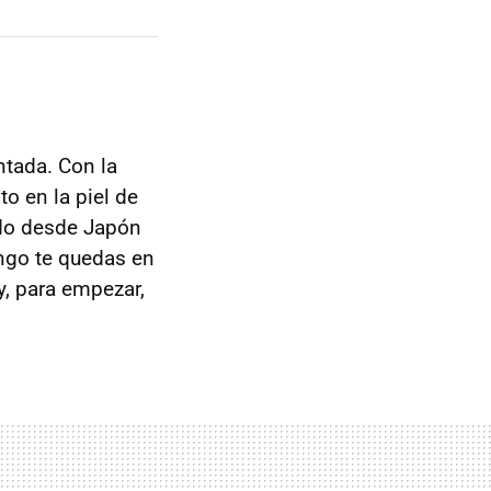
tada. Con la
o en la piel de
gado desde Japón
ingo te quedas en
y, para empezar,