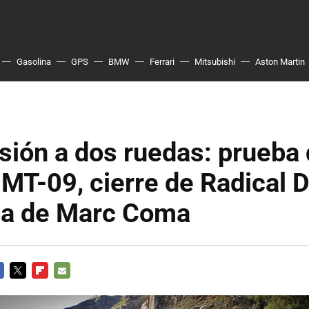
Gasolina
GPS
BMW
Ferrari
Mitsubishi
Aston Martin
ión a dos ruedas: prueba 
T-09, cierre de Radical D
ria de Marc Coma
CEBOOK
TWITTER
FLIPBOARD
E-
MAIL