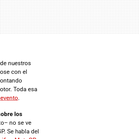
de nuestros
ose con el
contando
motor. Toda esa
l evento
.
sobre los
to– no se ve
P. Se habla del