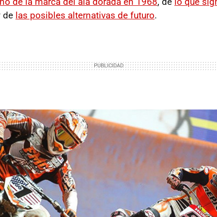
o de la marca del ala dorada en 1968
, de
lo que si
 de
las posibles alternativas de futuro
.