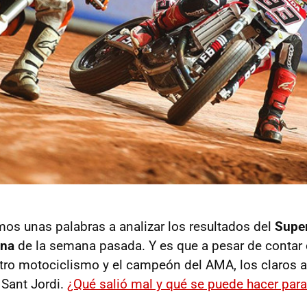
s unas palabras a analizar los resultados del
Super
ona
de la semana pasada. Y es que a pesar de contar c
tro motociclismo y el campeón del AMA, los claros 
 Sant Jordi.
¿Qué salió mal y qué se puede hacer para t