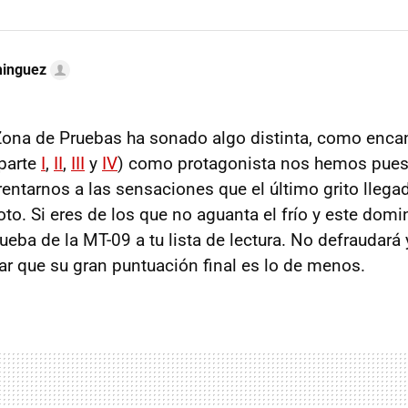
minguez
ona de Pruebas ha sonado algo distinta, como encan
parte
I
,
II
,
III
y
IV
) como protagonista nos hemos puest
frentarnos a las sensaciones que el último grito lle
oto. Si eres de los que no aguanta el frío y este dom
ueba de la MT-09 a tu lista de lectura. No defraudará 
ar que su gran puntuación final es lo de menos.