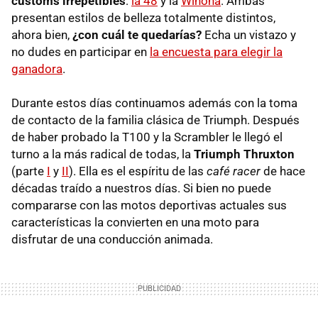
customs irrepetibles
:
la 48
y la
Winona
. Ambas
presentan estilos de belleza totalmente distintos,
ahora bien,
¿con cuál te quedarías?
Echa un vistazo y
no dudes en participar en
la encuesta para elegir la
ganadora
.
Durante estos días continuamos además con la toma
de contacto de la familia clásica de Triumph. Después
de haber probado la T100 y la Scrambler le llegó el
turno a la más radical de todas, la
Triumph Thruxton
(parte
I
y
II
). Ella es el espíritu de las
café racer
de hace
décadas traído a nuestros días. Si bien no puede
compararse con las motos deportivas actuales sus
características la convierten en una moto para
disfrutar de una conducción animada.