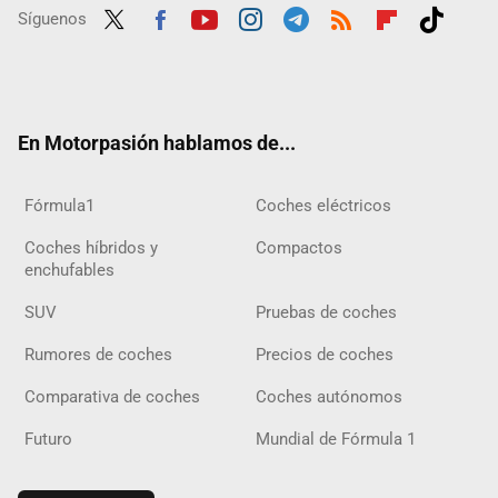
Síguenos
Twit
Fac
Yout
Inst
Tele
RSS
Flip
Tikt
ter
ebo
ube
agra
gra
boar
ok
ok
m
m
d
En Motorpasión hablamos de...
Fórmula1
Coches eléctricos
Coches híbridos y
Compactos
enchufables
SUV
Pruebas de coches
Rumores de coches
Precios de coches
Comparativa de coches
Coches autónomos
Futuro
Mundial de Fórmula 1