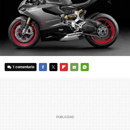
1 comentario
FACEBOOK
TWITTER
FLIPBOARD
E-
WHATSAPP
MAIL