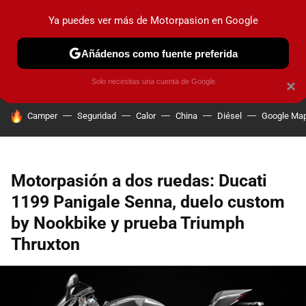
Ya puedes ver más de Motorpasion en Google
PRUEBAS
COCHES ELÉCTRICOS
OBSERVATORIO
F1
Añádenos como fuente preferida
Solo necesitas una cuenta de Google
×
HOY SE HABLA DE
Camper
Seguridad
Calor
China
Diésel
Google Ma
Motorpasión a dos ruedas: Ducati
1199 Panigale Senna, duelo custom
by Nookbike y prueba Triumph
Thruxton