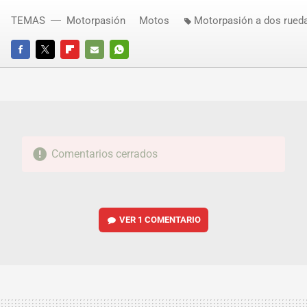
TEMAS
Motorpasión
Motos
Motorpasión a dos rued
FACEBOOK
TWITTER
FLIPBOARD
E-
WHATSAPP
MAIL
Comentarios cerrados
VER
1 COMENTARIO