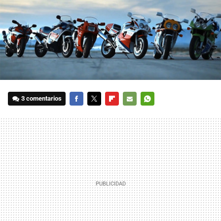
3 comentarios
FACEBOOK
TWITTER
FLIPBOARD
E-
WHATSAPP
MAIL