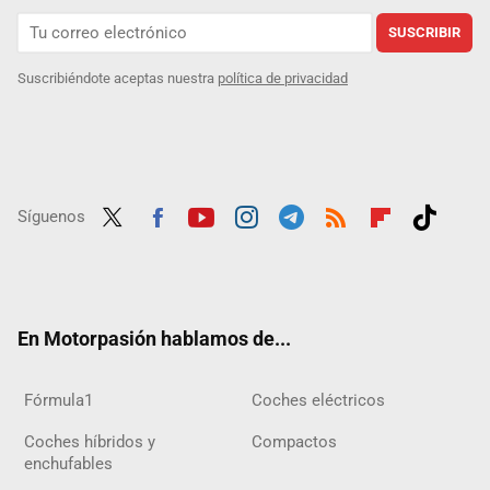
SUSCRIBIR
Suscribiéndote aceptas nuestra
política de privacidad
Síguenos
Twit
Fac
Yout
Inst
Tele
RSS
Flip
Tikt
ter
ebo
ube
agra
gra
boar
ok
ok
m
m
d
En Motorpasión hablamos de...
Fórmula1
Coches eléctricos
Coches híbridos y
Compactos
enchufables