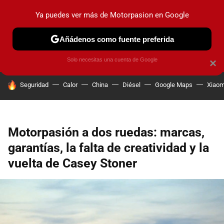
Ya puedes ver más de Motorpasion en Google
PRUEBAS
COCHES ELÉCTRICOS
OBSERVATORIO
F1
Añádenos como fuente preferida
Solo necesitas una cuenta de Google
×
HOY SE HABLA DE
Seguridad
Calor
China
Diésel
Google Maps
Xiaom
Motorpasión a dos ruedas: marcas,
garantías, la falta de creatividad y la
vuelta de Casey Stoner