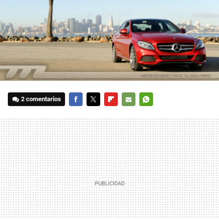
2 comentarios
FACEBOOK
TWITTER
FLIPBOARD
E-
WHATSAPP
MAIL