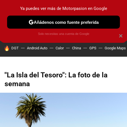
Ya puedes ver más de Motorpasion en Google
PRUEBAS
COCHES ELÉCTRICOS
OBSERVATORIO
F1
Añádenos como fuente preferida
Solo necesitas una cuenta de Google
×
HOY SE HABLA DE
DGT
Android Auto
Calor
China
GPS
Google Maps
"La Isla del Tesoro": La foto de la
semana