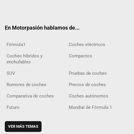
Twit
Fac
Yout
Inst
Tele
RSS
Flip
Tikt
ter
ebo
ube
agra
gra
boar
ok
ok
m
m
d
En Motorpasión hablamos de...
Fórmula1
Coches eléctricos
Coches híbridos y
Compactos
enchufables
SUV
Pruebas de coches
Rumores de coches
Precios de coches
Comparativa de coches
Coches autónomos
Futuro
Mundial de Fórmula 1
VER MÁS TEMAS