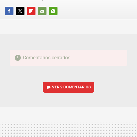
FACEBOOK
TWITTER
FLIPBOARD
E-
WHATSAPP
MAIL
Comentarios cerrados
VER
2 COMENTARIOS