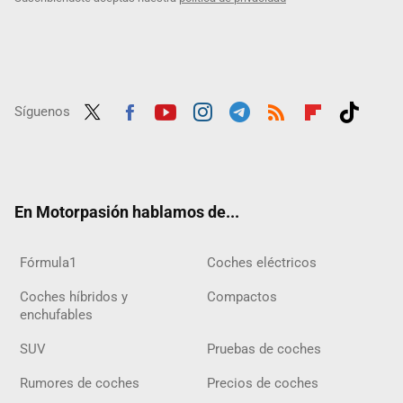
Síguenos
Twit
Fac
Yout
Inst
Tele
RSS
Flip
Tikt
ter
ebo
ube
agra
gra
boar
ok
ok
m
m
d
En Motorpasión hablamos de...
Fórmula1
Coches eléctricos
Coches híbridos y
Compactos
enchufables
SUV
Pruebas de coches
Rumores de coches
Precios de coches