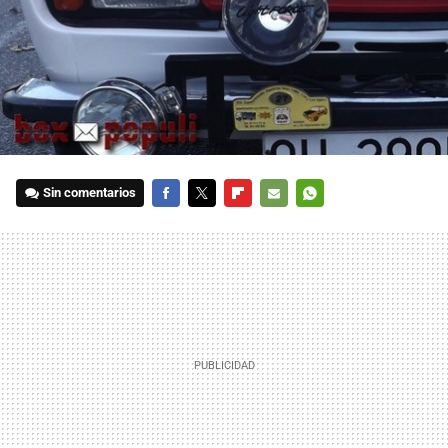
Sin comentarios
FACEBOOK
TWITTER
FLIPBOARD
E-
WHATSAPP
MAIL