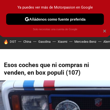
Ya puedes ver más de Motorpasion en Google
PRUEBAS
COCHES ELÉCTRICOS
OBSERVATORIO
F1
Añádenos como fuente preferida
Solo necesitas una cuenta de Google
×
HOY SE HABLA DE
DGT
China
Gasolina
Xiaomi
Mercedes-Benz
Alem
Esos coches que ni compras ni
venden, en box populi (107)