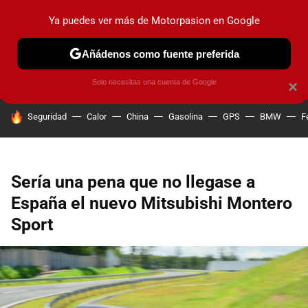
Ya puedes ver más de Motorpasion en Google
PRUEBAS
COCHES ELÉCTRICOS
OBSERVATORIO
F1
Añádenos como fuente preferida
Solo necesitas una cuenta de Google
×
HOY SE HABLA DE
Seguridad
Calor
China
Gasolina
GPS
BMW
F
Sería una pena que no llegase a
España el nuevo Mitsubishi Montero
Sport