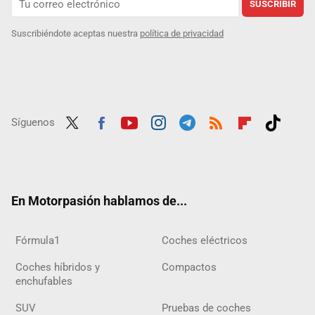
SUSCRIBIR
Suscribiéndote aceptas nuestra
política de privacidad
Síguenos
Twit
Fac
Yout
Inst
Tele
RSS
Flip
Tikt
ter
ebo
ube
agra
gra
boar
ok
ok
m
m
d
En Motorpasión hablamos de...
Fórmula1
Coches eléctricos
Coches híbridos y
Compactos
enchufables
SUV
Pruebas de coches