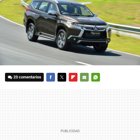
23 comentarios
FACEBOOK
TWITTER
FLIPBOARD
E-
WHATSAPP
MAIL