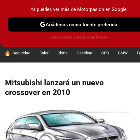
Ya puedes ver más de Motorpasion en Google
MENÚ
NUEVO
Añádenos como fuente preferida
PRUEBAS
COCHES ELÉCTRICOS
OBSERVATORIO
F1
Solo necesitas una cuenta de Google
HOY SE HABLA DE
Seguridad
Calor
China
Gasolina
GPS
BMW
F
Mitsubishi lanzará un nuevo
crossover en 2010