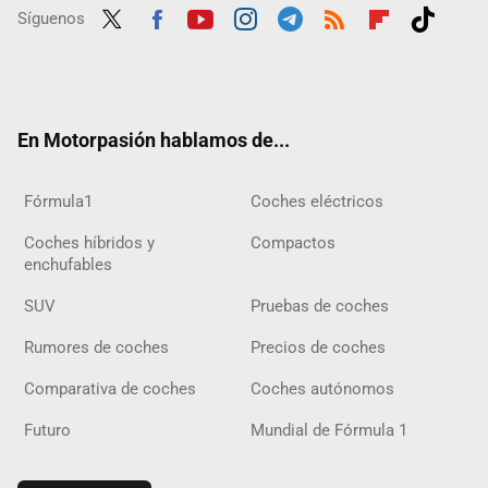
Síguenos
Twit
Fac
Yout
Inst
Tele
RSS
Flip
Tikt
ter
ebo
ube
agra
gra
boar
ok
ok
m
m
d
En Motorpasión hablamos de...
Fórmula1
Coches eléctricos
Coches híbridos y
Compactos
enchufables
SUV
Pruebas de coches
Rumores de coches
Precios de coches
Comparativa de coches
Coches autónomos
Futuro
Mundial de Fórmula 1