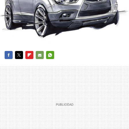
FACEBOOK
TWITTER
FLIPBOARD
E-
WHATSAPP
MAIL