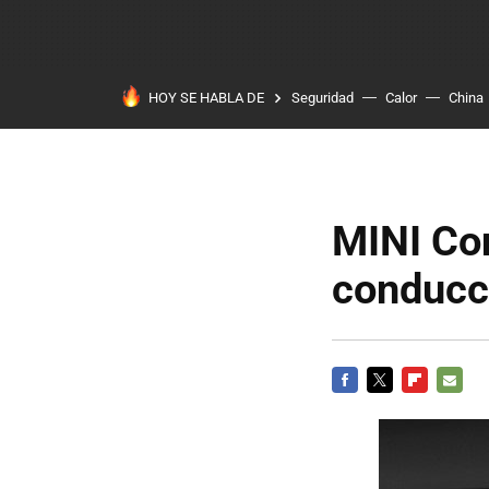
HOY SE HABLA DE
Seguridad
Calor
China
MINI Con
conducc
FACEBOOK
TWITTER
FLIPBOARD
E-
MAIL