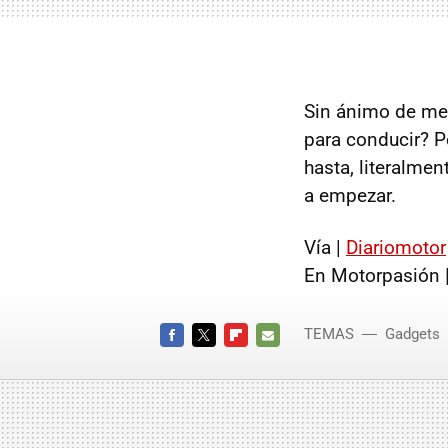
Sin ánimo de me
para conducir? 
hasta, literalme
a empezar.
Vía |
Diariomotor
En Motorpasión 
TEMAS
Gadgets
FACEBOOK
TWITTER
FLIPBOARD
E-
MAIL