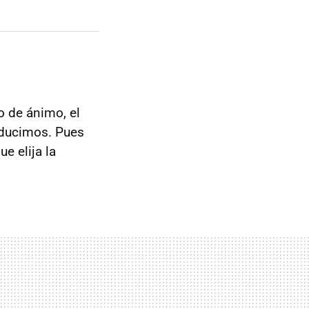
o de ánimo, el
nducimos. Pues
e elija la