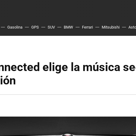
Gasolina
GPS
SUV
BMW
Ferrari
Mitsubishi
Asto
nected elige la música se
ión