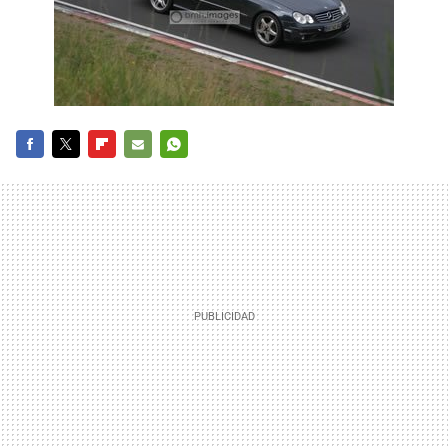
FACEBOOK
TWITTER
FLIPBOARD
E-
WHATSAPP
MAIL