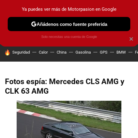
Ya puedes ver más de Motorpasion en Google
PRUEBAS
COCHES ELÉCTRICOS
OBSERVATORIO
F1
Añádenos como fuente preferida
Solo necesitas una cuenta de Google
×
HOY SE HABLA DE
Seguridad
Calor
China
Gasolina
GPS
BMW
F
Fotos espía: Mercedes CLS AMG y
CLK 63 AMG