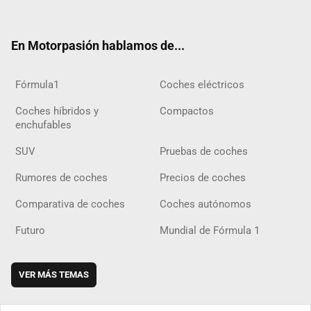
ter
ebo
ube
agra
gra
boar
ok
ok
m
m
d
En Motorpasión hablamos de...
Fórmula1
Coches eléctricos
Coches híbridos y
Compactos
enchufables
SUV
Pruebas de coches
Rumores de coches
Precios de coches
Comparativa de coches
Coches autónomos
Futuro
Mundial de Fórmula 1
VER MÁS TEMAS