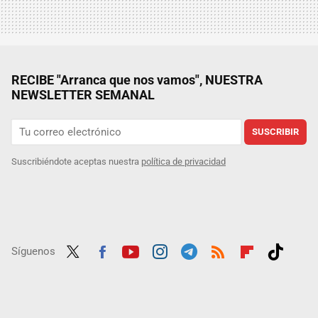
RECIBE "Arranca que nos vamos", NUESTRA
NEWSLETTER SEMANAL
SUSCRIBIR
Suscribiéndote aceptas nuestra
política de privacidad
Síguenos
Twit
Fac
Yout
Inst
Tele
RSS
Flip
Tikt
ter
ebo
ube
agra
gra
boar
ok
ok
m
m
d