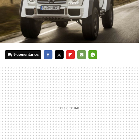
9 comentarios
FACEBOOK
TWITTER
FLIPBOARD
E-
WHATSAPP
MAIL