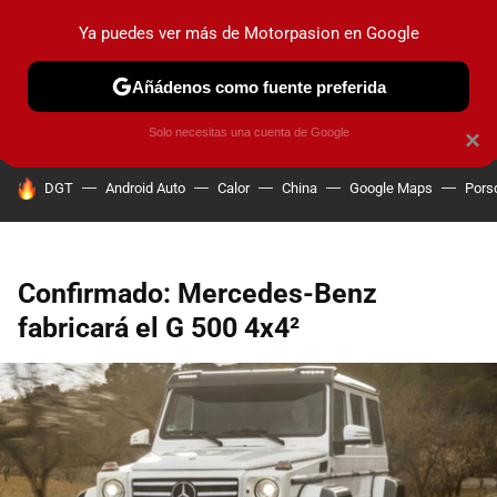
Ya puedes ver más de Motorpasion en Google
PRUEBAS
COCHES ELÉCTRICOS
OBSERVATORIO
F1
Añádenos como fuente preferida
Solo necesitas una cuenta de Google
×
HOY SE HABLA DE
DGT
Android Auto
Calor
China
Google Maps
Pors
Confirmado: Mercedes-Benz
fabricará el G 500 4x4²