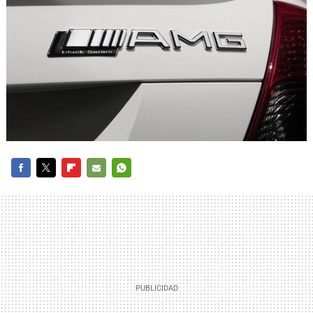
FACEBOOK
TWITTER
FLIPBOARD
E-
WHATSAPP
MAIL