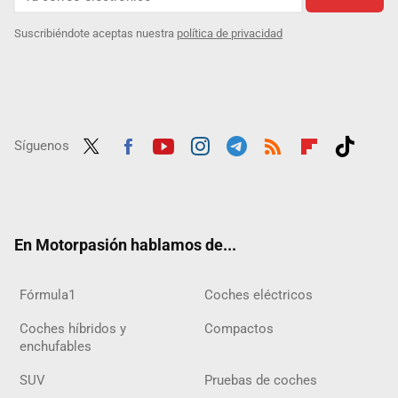
Suscribiéndote aceptas nuestra
política de privacidad
Síguenos
Twit
Fac
Yout
Inst
Tele
RSS
Flip
Tikt
ter
ebo
ube
agra
gra
boar
ok
ok
m
m
d
En Motorpasión hablamos de...
Fórmula1
Coches eléctricos
Coches híbridos y
Compactos
enchufables
SUV
Pruebas de coches