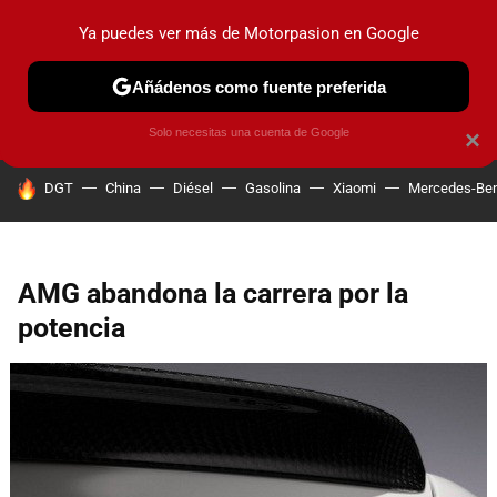
Ya puedes ver más de Motorpasion en Google
PRUEBAS
COCHES ELÉCTRICOS
OBSERVATORIO
F1
Añádenos como fuente preferida
Solo necesitas una cuenta de Google
×
HOY SE HABLA DE
DGT
China
Diésel
Gasolina
Xiaomi
Mercedes-Be
AMG abandona la carrera por la
potencia